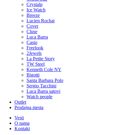
Crystalp
Ice Watch
Breeze
Lucien Rochat
Cover
Cluse
Luca Barra
Casio
Freelook
2Jewels
La Petite Story
TW Steel
Kenneth Cole NY
Bigotti
Santa Barbara Polo
Sergio Tacchini
Luca Barra satovi
Watch people
Outlet
Prodajna mesta
Vesti
O nama
Kontakt