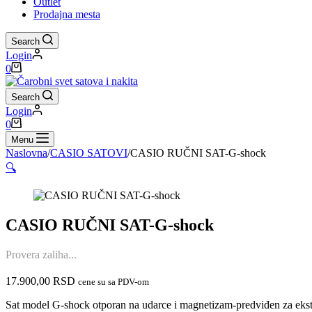
Outlet
Prodajna mesta
Search
Login
Shopping
0
cart
Search
Login
Shopping
0
cart
Menu
Naslovna
/
CASIO SATOVI
/
CASIO RUČNI SAT-G-shock
🔍
CASIO RUČNI SAT-G-shock
Provera zaliha...
17.900,00
RSD
cene su sa PDV-om
Sat model G-shock otporan na udarce i magnetizam-predviđen za eks