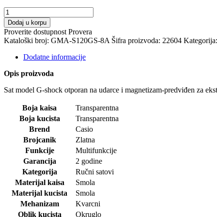
CASIO
RUČNI
Dodaj u korpu
SAT-
Proverite dostupnost
Provera
G-
Kataloški broj:
GMA-S120GS-8A
Šifra proizvoda:
22604
Kategorija
shock
količina
Dodatne informacije
Opis proizvoda
Sat model G-shock otporan na udarce i magnetizam-predviđen za eks
Boja kaisa
Transparentna
Boja kucista
Transparentna
Brend
Casio
Brojcanik
Zlatna
Funkcije
Multifunkcije
Garancija
2 godine
Kategorija
Ručni satovi
Materijal kaisa
Smola
Materijal kucista
Smola
Mehanizam
Kvarcni
Oblik kucista
Okruglo