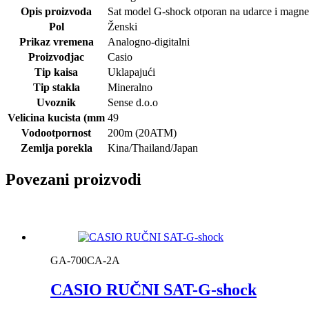
Opis proizvoda
Sat model G-shock otporan na udarce i magne
Pol
Ženski
Prikaz vremena
Analogno-digitalni
Proizvodjac
Casio
Tip kaisa
Uklapajući
Tip stakla
Mineralno
Uvoznik
Sense d.o.o
Velicina kucista (mm
49
Vodootpornost
200m (20ATM)
Zemlja porekla
Kina/Thailand/Japan
Povezani proizvodi
GA-700CA-2A
CASIO RUČNI SAT-G-shock