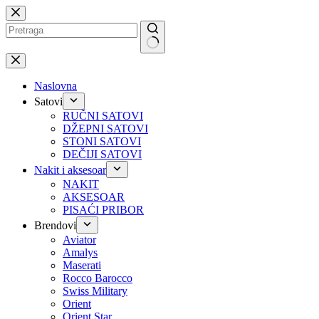
Preskoči
na
No
results
Naslovna
Satovi
RUČNI SATOVI
DŽEPNI SATOVI
STONI SATOVI
DEČIJI SATOVI
Nakit i aksesoar
NAKIT
AKSESOAR
PISAĆI PRIBOR
Brendovi
Aviator
Amalys
Maserati
Rocco Barocco
Swiss Military
Orient
Orient Star