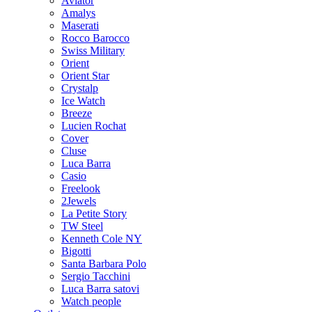
Aviator
Amalys
Maserati
Rocco Barocco
Swiss Military
Orient
Orient Star
Crystalp
Ice Watch
Breeze
Lucien Rochat
Cover
Cluse
Luca Barra
Casio
Freelook
2Jewels
La Petite Story
TW Steel
Kenneth Cole NY
Bigotti
Santa Barbara Polo
Sergio Tacchini
Luca Barra satovi
Watch people