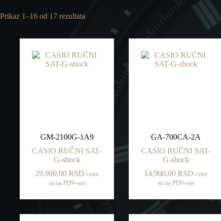
Sortirano
Prikaz 1–16 od 17 rezultata
po
najnovijem
GM-2100G-1A9
GA-700CA-2A
CASIO RUČNI SAT-
CASIO RUČNI SAT-
G-shock
G-shock
29.900,00
RSD
14.900,00
RSD
cene
cene
su sa PDV-om
su sa PDV-om