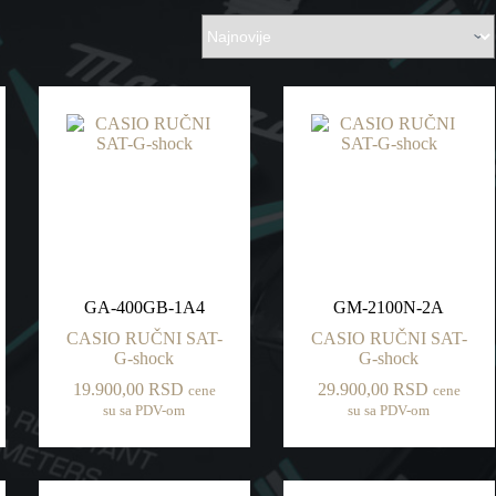
GA-400GB-1A4
GM-2100N-2A
CASIO RUČNI SAT-
CASIO RUČNI SAT-
G-shock
G-shock
19.900,00
RSD
29.900,00
RSD
cene
cene
su sa PDV-om
su sa PDV-om