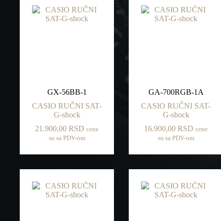
GX-56BB-1
GA-700RGB-1A
CASIO RUČNI SAT-
CASIO RUČNI SAT-
G-shock
G-shock
21.900,00
RSD
16.900,00
RSD
cene
cene
su sa PDV-om
su sa PDV-om