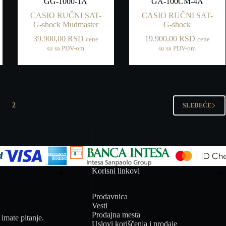
GG-1000-1A
GA-100CM-4A
CASIO RUČNI SAT-
CASIO RUČNI SAT-
G-shock Mudmaster
G-shock
39.900,00
RSD
19.900,00
RSD
cene
cene
su sa PDV-om
su sa PDV-om
2
SLEDEĆE
Korisni linkovi
Prodavnica
Vesti
Prodajna mesta
imate pitanje.
Uslovi koriščenja i prodaje