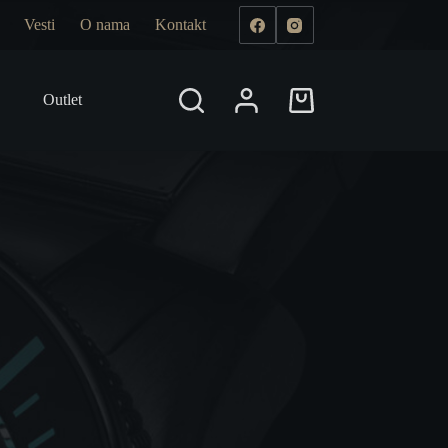
Vesti
O nama
Kontakt
Outlet
Prodajna mesta
Shopping
cart