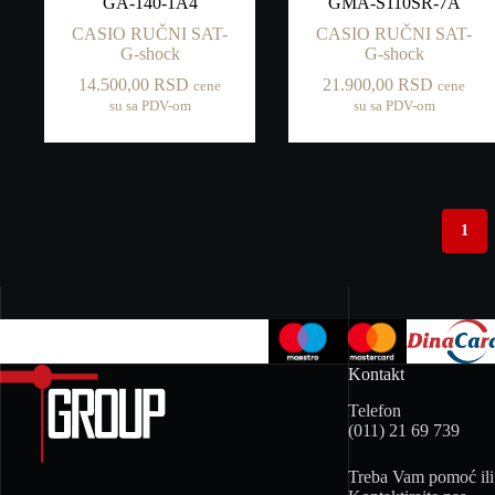
GA-140-1A4
GMA-S110SR-7A
CASIO RUČNI SAT-
CASIO RUČNI SAT-
G-shock
G-shock
14.500,00
RSD
21.900,00
RSD
cene
cene
su sa PDV-om
su sa PDV-om
1
Kontakt
Telefon
(011) 21 69 739
Treba Vam pomoć ili 