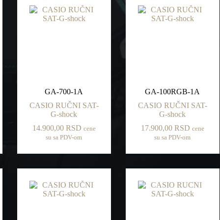
GA-700-1A
GA-100RGB-1A
CASIO RUČNI SAT-
CASIO RUČNI SAT-
G-shock
G-shock
14.900,00
RSD
17.900,00
RSD
cene
cene
su sa PDV-om
su sa PDV-om