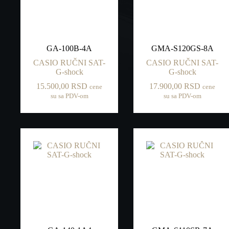
GA-100B-4A
GMA-S120GS-8A
CASIO RUČNI SAT-
CASIO RUČNI SAT-
G-shock
G-shock
15.500,00
RSD
17.900,00
RSD
cene
cene
su sa PDV-om
su sa PDV-om