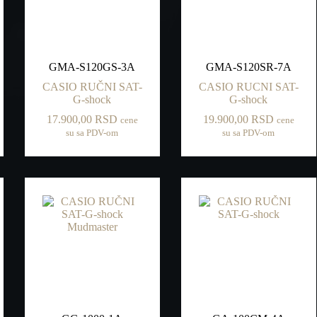
GMA-S120GS-3A
GMA-S120SR-7A
CASIO RUČNI SAT-
CASIO RUCNI SAT-
G-shock
G-shock
17.900,00
RSD
19.900,00
RSD
cene
cene
su sa PDV-om
su sa PDV-om