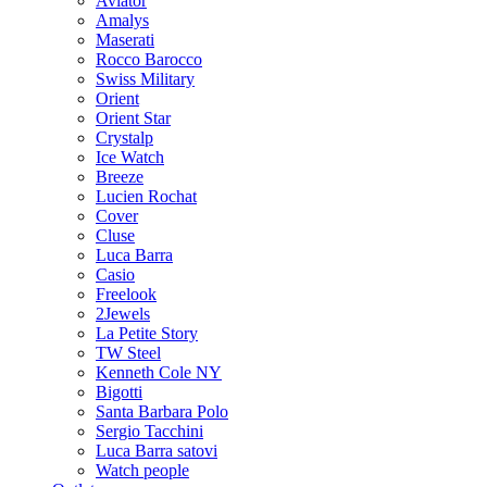
Aviator
Amalys
Maserati
Rocco Barocco
Swiss Military
Orient
Orient Star
Crystalp
Ice Watch
Breeze
Lucien Rochat
Cover
Cluse
Luca Barra
Casio
Freelook
2Jewels
La Petite Story
TW Steel
Kenneth Cole NY
Bigotti
Santa Barbara Polo
Sergio Tacchini
Luca Barra satovi
Watch people