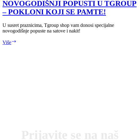
CRYSTALP
NOVOGODIŠNJI POPUSTI U TGROUP
–
– POKLONI KOJI SE PAMTE!
Nakit
koji
priča
U susret praznicima, Tgroup shop vam donosi specijalne
priče
novogodišnje popuste na satove i nakit!
NOVOGODIŠNJI
Više
POPUSTI
U
TGROUP
–
POKLONI
KOJI
SE
PAMTE!
Prijavite se na naš