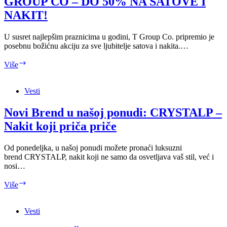
GROUP CO – DO 50% NA SATOVE I
NAKIT!
U susret najlepšim praznicima u godini, T Group Co. pripremio je
posebnu božićnu akciju za sve ljubitelje satova i nakita.…
VELIKI
Više
BOŽIĆNI
POPUSTI
U
Vesti
T
GROUP
Novi Brend u našoj ponudi: CRYSTALP –
CO
Nakit koji priča priče
–
DO
50%
Od ponedeljka, u našoj ponudi možete pronaći luksuzni
NA
brend CRYSTALP, nakit koji ne samo da osvetljava vaš stil, već i
SATOVE
nosi…
I
NAKIT!
Novi
Više
Brend
u
našoj
Vesti
ponudi: