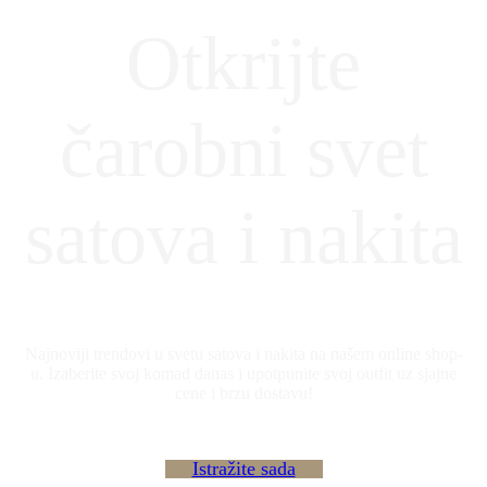
Otkrijte
čarobni svet
satova i nakita
Najnoviji trendovi u svetu satova i nakita na našem online shop-
u. Izaberite svoj komad danas i upotpunite svoj outfit uz sjajne
cene i brzu dostavu!
Istražite sada