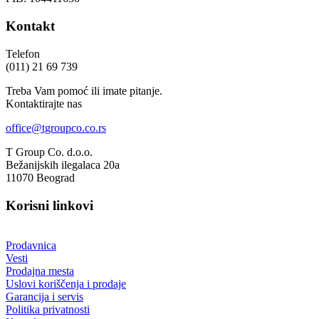
Kontakt
Telefon
(011) 21 69 739
Treba Vam pomoć ili imate pitanje.
Kontaktirajte nas
office@tgroupco.co.rs
T Group Co. d.o.o.
Bežanijskih ilegalaca 20a
11070 Beograd
Korisni linkovi
Prodavnica
Vesti
Prodajna mesta
Uslovi koriščenja i prodaje
Garancija i servis
Politika privatnosti