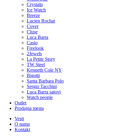
Crystalp
Ice Watch
Breeze
Lucien Rochat
Cover
Cluse
Luca Barra
Casio
Freelook
2Jewels
La Petite Story
TW Steel
Kenneth Cole NY
Bigotti
Santa Barbara Polo
Sergio Tacchini
Luca Barra satovi
Watch people
Outlet
Prodajna mesta
Vesti
O nama
Kontakt