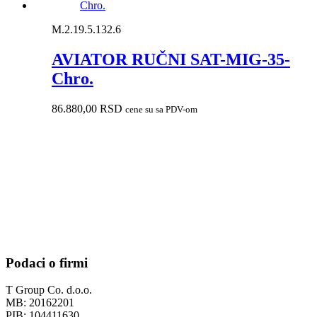
M.2.19.5.132.6
AVIATOR RUČNI SAT-MIG-35-
Chro.
86.880,00
RSD
cene su sa PDV-om
Podaci o firmi
T Group Co. d.o.o.
MB: 20162201
PIB: 104411630