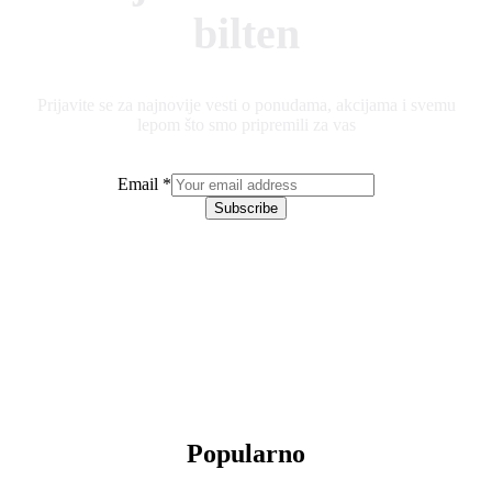
bilten
Prijavite se za najnovije vesti o ponudama, akcijama i svemu
lepom što smo pripremili za vas
Email
*
Subscribe
Popularno