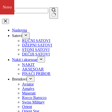
Preskoči
Novo
Novo
Novo
Novo
na
No
results
Naslovna
Satovi
RUČNI SATOVI
DŽEPNI SATOVI
STONI SATOVI
DEČIJI SATOVI
Nakit i aksesoar
NAKIT
AKSESOAR
PISAĆI PRIBOR
Brendovi
Aviator
Amalys
Maserati
Rocco Barocco
Swiss Military
Orient
Orient Star