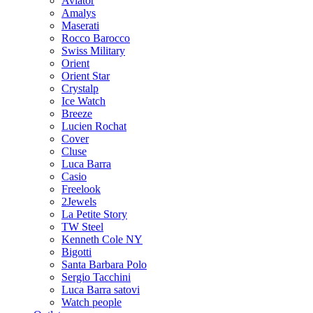
Aviator
Amalys
Maserati
Rocco Barocco
Swiss Military
Orient
Orient Star
Crystalp
Ice Watch
Breeze
Lucien Rochat
Cover
Cluse
Luca Barra
Casio
Freelook
2Jewels
La Petite Story
TW Steel
Kenneth Cole NY
Bigotti
Santa Barbara Polo
Sergio Tacchini
Luca Barra satovi
Watch people