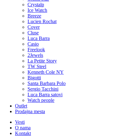
Crystalp
Ice Watch
Breeze
Lucien Rochat
Cover
Cluse
Luca Barra
Casio
Freelook
2Jewels
La Petite Story
TW Steel
Kenneth Cole NY
Bigotti
Santa Barbara Polo
Sergio Tacchini
Luca Barra satovi
Watch people
Outlet
Prodajna mesta
Vesti
O nama
Kontakt