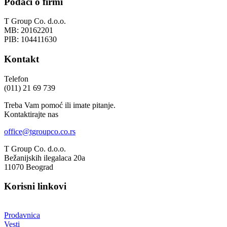
Podaci o firmi
T Group Co. d.o.o.
MB: 20162201
PIB: 104411630
Kontakt
Telefon
(011) 21 69 739
Treba Vam pomoć ili imate pitanje.
Kontaktirajte nas
office@tgroupco.co.rs
T Group Co. d.o.o.
Bežanijskih ilegalaca 20a
11070 Beograd
Korisni linkovi
Prodavnica
Vesti