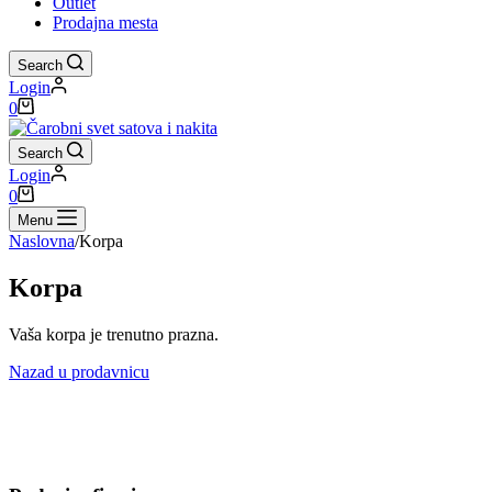
Outlet
Prodajna mesta
Search
Login
Shopping
0
cart
Search
Login
Shopping
0
cart
Menu
Naslovna
/
Korpa
Korpa
Vaša korpa je trenutno prazna.
Nazad u prodavnicu