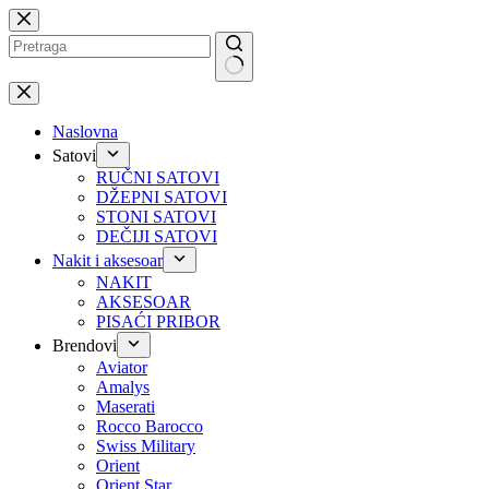
Preskoči
na
No
results
Naslovna
Satovi
RUČNI SATOVI
DŽEPNI SATOVI
STONI SATOVI
DEČIJI SATOVI
Nakit i aksesoar
NAKIT
AKSESOAR
PISAĆI PRIBOR
Brendovi
Aviator
Amalys
Maserati
Rocco Barocco
Swiss Military
Orient
Orient Star