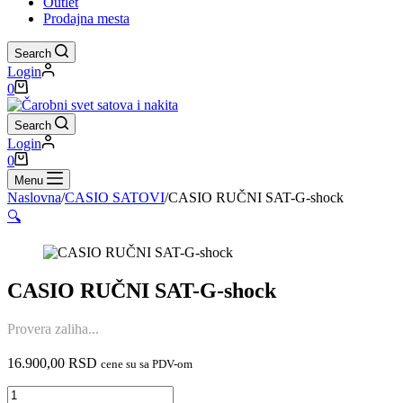
Outlet
Prodajna mesta
Search
Login
Shopping
0
cart
Search
Login
Shopping
0
cart
Menu
Naslovna
/
CASIO SATOVI
/
CASIO RUČNI SAT-G-shock
🔍
CASIO RUČNI SAT-G-shock
Provera zaliha...
16.900,00
RSD
cene su sa PDV-om
CASIO