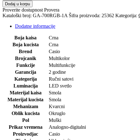
RUČNI
Dodaj u korpu
SAT-
Proverite dostupnost
Provera
G-
Kataloški broj:
GA-700RGB-1A
Šifra proizvoda:
25362
Kategorija:
shock
količina
Dodatne informacije
Boja kaisa
Crna
Boja kucista
Crna
Brend
Casio
Brojcanik
Multikolor
Funkcije
Multifunkcije
Garancija
2 godine
Kategorija
Ručni satovi
Luminacija
LED svetlo
Materijal kaisa
Smola
Materijal kucista
Smola
Mehanizam
Kvarcni
Oblik kucista
Okruglo
Pol
Muški
Prikaz vremena
Analogno-digitalni
Proizvodjac
Casio