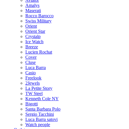
Aviator
Amalys
Maserati
Rocco Barocco
Swiss Military
Orient
Orient Star
Crystalp
Ice Watch
Breeze
Lucien Rochat
Cover
Cluse
Luca Barra
Casio
Freelook
2Jewels
La Petite Story
TW Steel
Kenneth Cole NY
Bigotti
Santa Barbara Polo
Sergio Tacchini
Luca Barra satovi
Watch people