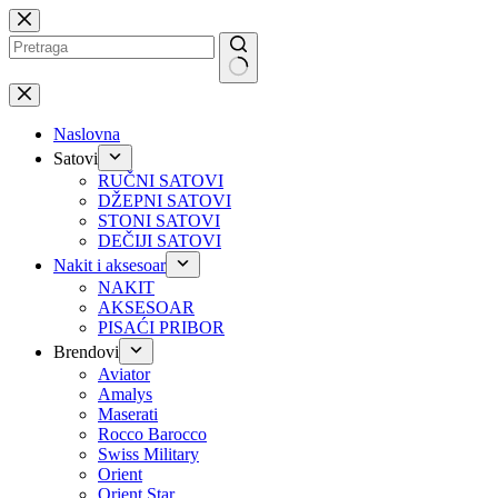
Preskoči
na
No
results
Naslovna
Satovi
RUČNI SATOVI
DŽEPNI SATOVI
STONI SATOVI
DEČIJI SATOVI
Nakit i aksesoar
NAKIT
AKSESOAR
PISAĆI PRIBOR
Brendovi
Aviator
Amalys
Maserati
Rocco Barocco
Swiss Military
Orient
Orient Star