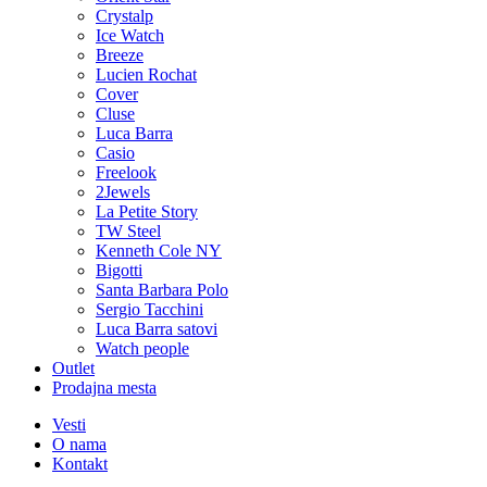
Crystalp
Ice Watch
Breeze
Lucien Rochat
Cover
Cluse
Luca Barra
Casio
Freelook
2Jewels
La Petite Story
TW Steel
Kenneth Cole NY
Bigotti
Santa Barbara Polo
Sergio Tacchini
Luca Barra satovi
Watch people
Outlet
Prodajna mesta
Vesti
O nama
Kontakt