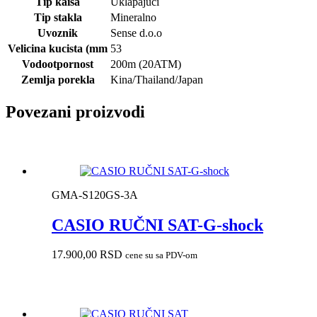
Tip kaisa
Uklapajući
Tip stakla
Mineralno
Uvoznik
Sense d.o.o
Velicina kucista (mm
53
Vodootpornost
200m (20ATM)
Zemlja porekla
Kina/Thailand/Japan
Povezani proizvodi
GMA-S120GS-3A
CASIO RUČNI SAT-G-shock
17.900,00
RSD
cene su sa PDV-om