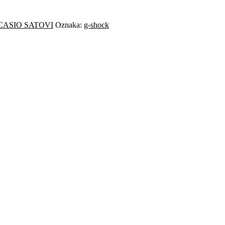
CASIO SATOVI
Oznaka:
g-shock