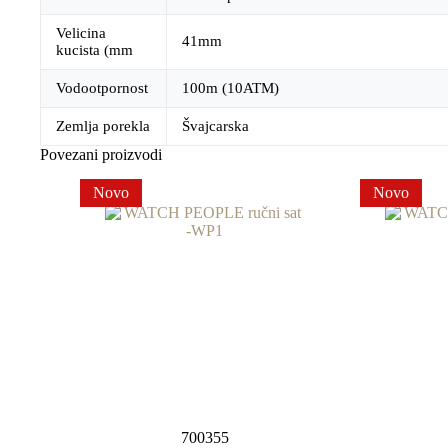
Velicina
41mm
kucista (mm
Vodootpornost
100m (10ATM)
Zemlja porekla
Švajcarska
Povezani proizvodi
Novo
Novo
700355