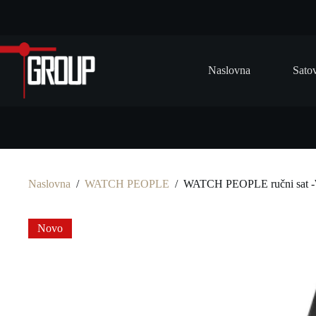
Preskoči
na
Naslovna
Sato
Naslovna
/
WATCH PEOPLE
/
WATCH PEOPLE ručni sat 
Novo