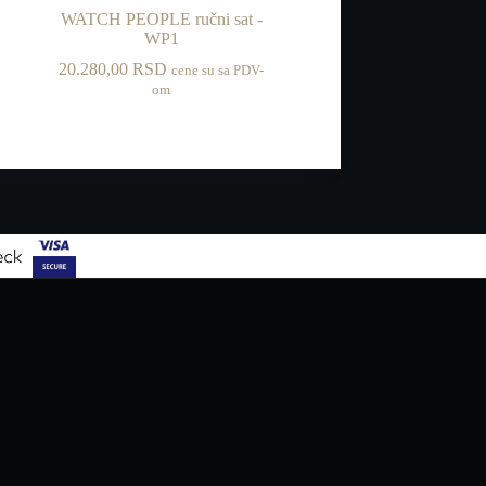
WATCH PEOPLE ručni sat -
WP1
20.280,00
RSD
cene su sa PDV-
om