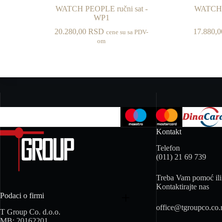
WATCH PEOPLE ručni sat -
WATCH P
WP1
20.280,00
RSD
17.880,
cene su sa PDV-
om
Kontakt
Telefon
(011) 21 69 739
Treba Vam pomoć ili 
Kontaktirajte nas
Podaci o firmi
office@tgroupco.co.
T Group Co. d.o.o.
MB: 20162201