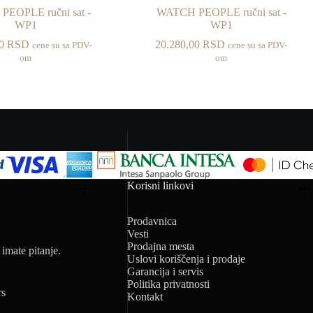
EOPLE ručni sat -
WATCH PEOPLE ručni sat -
WP1
WP1
00
RSD
20.280,00
RSD
cene su sa PDV-
cene su sa PDV-
om
om
Korisni linkovi
Prodavnica
Vesti
Prodajna mesta
imate pitanje.
Uslovi koriščenja i prodaje
Garancija i servis
Politika privatnosti
rs
Kontakt