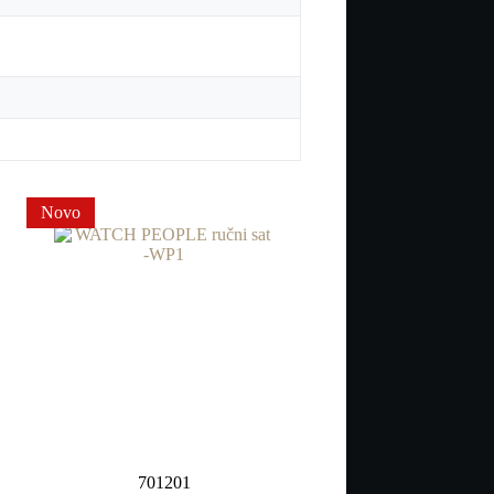
Novo
701201