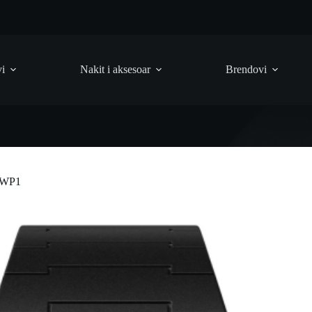
vi
Nakit i aksesoar
Brendovi
-WP1