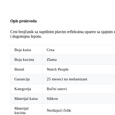
Opis proizvoda
Crni brojčanik sa suptilnim plavim refleksima uparen sa sjajnim z
i dugotrajnu lepotu.
Boja kaisa
Crna
Boja kucista
Zlatna
Brend
Watch People
Garancija
25 meseci na mehanizam
Kategorija
Ručni satovi
Materijal kaisa
Silikon
Materijal
Nerđajući čelik
kucista