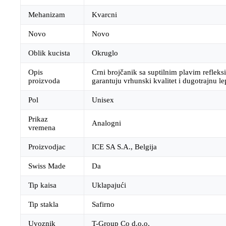
Mehanizam
Kvarcni
Novo
Novo
Oblik kucista
Okruglo
Opis
Crni brojčanik sa suptilnim plavim refleks
proizvoda
garantuju vrhunski kvalitet i dugotrajnu le
Pol
Unisex
Prikaz
Analogni
vremena
Proizvodjac
ICE SA S.A., Belgija
Swiss Made
Da
Tip kaisa
Uklapajući
Tip stakla
Safirno
Uvoznik
T-Group Co d.o.o.