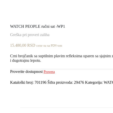
WATCH PEOPLE ručni sat -WP1
Greška pri proveri zaliha
15.480,00
RSD
cene su sa PDV-om
Crni brojčanik sa suptilnim plavim refleksima uparen sa sjajnim z
i dugotrajnu lepotu.
Proverite dostupnost
Provera
Kataloški broj:
701196
Šifra proizvoda:
29476
Kategorija:
WAT