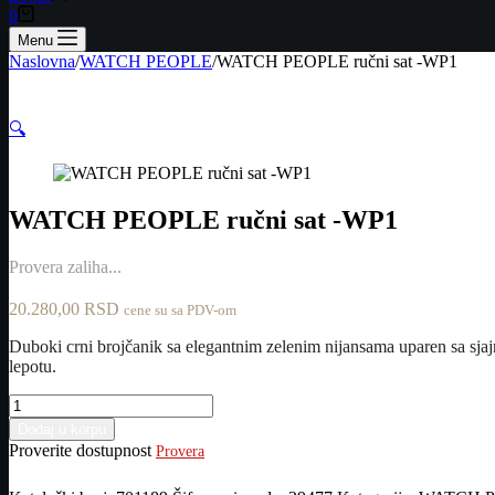
Shopping
0
cart
Menu
Naslovna
/
WATCH PEOPLE
/
WATCH PEOPLE ručni sat -WP1
🔍
WATCH PEOPLE ručni sat -WP1
Provera zaliha...
20.280,00
RSD
cene su sa PDV-om
Duboki crni brojčanik sa elegantnim zelenim nijansama uparen sa sjajni
lepotu.
WATCH
PEOPLE
Dodaj u korpu
ručni
Proverite dostupnost
Provera
sat
-