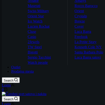
Aviator
Amalys
Maserati
Rocco Barocco
Swiss Military
Orient
Orient Star
Crystalp
Ice Watch
Breeze
Lucien Rochat
Cover
Cluse
Luca Barra
Casio
Freelook
2Jewels
La Petite Story
TW Steel
Kenneth Cole NY
Bigotti
Santa Barbara Polo
Sergio Tacchini
Luca Barra satovi
Watch people
Outlet
Prodajna mesta
Search
Login
Shopping
0
cart
Search
Login