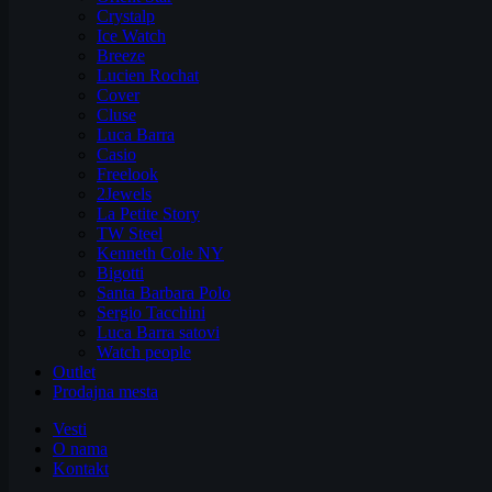
Crystalp
Ice Watch
Breeze
Lucien Rochat
Cover
Cluse
Luca Barra
Casio
Freelook
2Jewels
La Petite Story
TW Steel
Kenneth Cole NY
Bigotti
Santa Barbara Polo
Sergio Tacchini
Luca Barra satovi
Watch people
Outlet
Prodajna mesta
Vesti
O nama
Kontakt