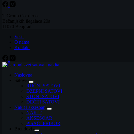
T Group Co. d.o.o.
Bežanijskih ilegalaca 20a
11070 Beograd
Vesti
O nama
Kontakt
Naslovna
Satovi
RUČNI SATOVI
DŽEPNI SATOVI
STONI SATOVI
DEČIJI SATOVI
Nakit i aksesoar
NAKIT
AKSESOAR
PISAĆI PRIBOR
Brendovi