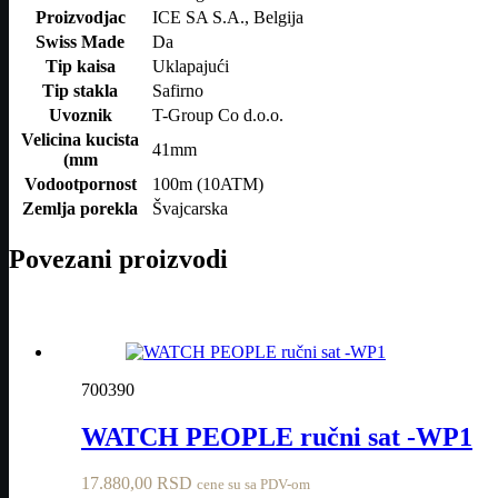
Proizvodjac
ICE SA S.A., Belgija
Swiss Made
Da
Tip kaisa
Uklapajući
Tip stakla
Safirno
Uvoznik
T-Group Co d.o.o.
Velicina kucista
41mm
(mm
Vodootpornost
100m (10ATM)
Zemlja porekla
Švajcarska
Povezani proizvodi
700390
WATCH PEOPLE ručni sat -WP1
17.880,00
RSD
cene su sa PDV-om