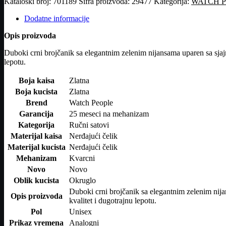
Kataloški broj:
701189
Šifra proizvoda:
29477
Kategorija:
WATCH 
WP1
količina
Dodatne informacije
Opis proizvoda
Duboki crni brojčanik sa elegantnim zelenim nijansama uparen sa sjajni
lepotu.
Boja kaisa
Zlatna
Boja kucista
Zlatna
Brend
Watch People
Garancija
25 meseci na mehanizam
Kategorija
Ručni satovi
Materijal kaisa
Nerđajući čelik
Materijal kucista
Nerđajući čelik
Mehanizam
Kvarcni
Novo
Novo
Oblik kucista
Okruglo
Duboki crni brojčanik sa elegantnim zelenim nijan
Opis proizvoda
kvalitet i dugotrajnu lepotu.
Pol
Unisex
Prikaz vremena
Analogni