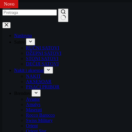
Novo
Novo
Novo
Novo
Novo
Preskoči
na
No
results
Naslovna
Satovi
RUČNI SATOVI
DŽEPNI SATOVI
STONI SATOVI
DEČIJI SATOVI
Nakit i aksesoar
NAKIT
AKSESOAR
PISAĆI PRIBOR
Brendovi
Aviator
Amalys
Maserati
Rocco Barocco
Swiss Military
Orient
Orient Star