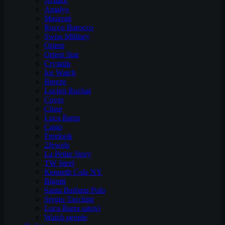
Aviator
Amalys
Maserati
Rocco Barocco
Swiss Military
Orient
Orient Star
Crystalp
Ice Watch
Breeze
Lucien Rochat
Cover
Cluse
Luca Barra
Casio
Freelook
2Jewels
La Petite Story
TW Steel
Kenneth Cole NY
Bigotti
Santa Barbara Polo
Sergio Tacchini
Luca Barra satovi
Watch people