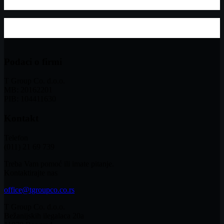
Podaci o firmi
T Group Co. d.o.o.
MB: 20162201
PIB: 104411630
Kontakt
Telefon
(011) 21 69 739
Treba Vam pomoć ili imate pitanje.
Kontaktirajte nas
office@tgroupco.co.rs
T Group Co. d.o.o.
Bežanijskih ilegalaca 20a