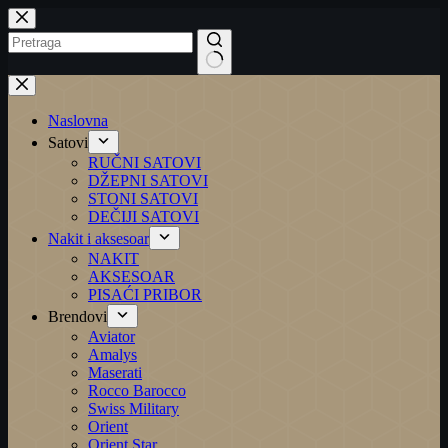
Preskoči
na
No
results
Naslovna
Satovi
RUČNI SATOVI
DŽEPNI SATOVI
STONI SATOVI
DEČIJI SATOVI
Nakit i aksesoar
NAKIT
AKSESOAR
PISAĆI PRIBOR
Brendovi
Aviator
Amalys
Maserati
Rocco Barocco
Swiss Military
Orient
Orient Star