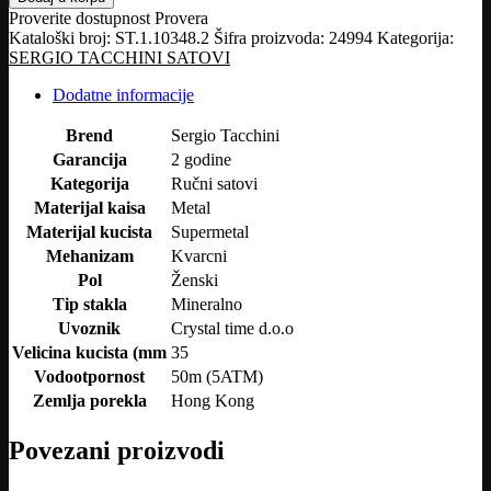
RUČNI
Proverite dostupnost
Provera
SAT
Kataloški broj:
ST.1.10348.2
Šifra proizvoda:
24994
Kategorija:
količina
SERGIO TACCHINI SATOVI
Dodatne informacije
Brend
Sergio Tacchini
Garancija
2 godine
Kategorija
Ručni satovi
Materijal kaisa
Metal
Materijal kucista
Supermetal
Mehanizam
Kvarcni
Pol
Ženski
Tip stakla
Mineralno
Uvoznik
Crystal time d.o.o
Velicina kucista (mm
35
Vodootpornost
50m (5ATM)
Zemlja porekla
Hong Kong
Povezani proizvodi