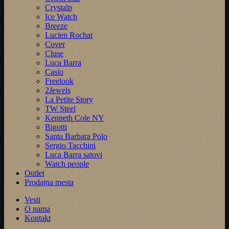
Crystalp
Ice Watch
Breeze
Lucien Rochat
Cover
Cluse
Luca Barra
Casio
Freelook
2Jewels
La Petite Story
TW Steel
Kenneth Cole NY
Bigotti
Santa Barbara Polo
Sergio Tacchini
Luca Barra satovi
Watch people
Outlet
Prodajna mesta
Vesti
O nama
Kontakt