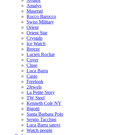
Aviator
Amalys
Maserati
Rocco Barocco
Swiss Military
Orient
Orient Star
Crystalp
Ice Watch
Breeze
Lucien Rochat
Cover
Cluse
Luca Barra
Casio
Freelook
2Jewels
La Petite Story
TW Steel
Kenneth Cole NY
Bigotti
Santa Barbara Polo
Sergio Tacchini
Luca Barra satovi
Watch people