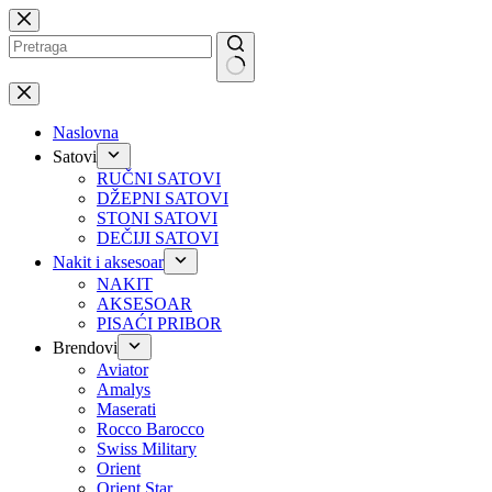
Preskoči
na
No
results
Naslovna
Satovi
RUČNI SATOVI
DŽEPNI SATOVI
STONI SATOVI
DEČIJI SATOVI
Nakit i aksesoar
NAKIT
AKSESOAR
PISAĆI PRIBOR
Brendovi
Aviator
Amalys
Maserati
Rocco Barocco
Swiss Military
Orient
Orient Star