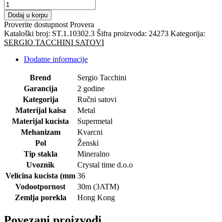
SERGIO
TACCHINI
Dodaj u korpu
RUČNI
Proverite dostupnost
Provera
SAT
Kataloški broj:
ST.1.10302.3
Šifra proizvoda:
24273
Kategorija:
količina
SERGIO TACCHINI SATOVI
Dodatne informacije
Brend
Sergio Tacchini
Garancija
2 godine
Kategorija
Ručni satovi
Materijal kaisa
Metal
Materijal kucista
Supermetal
Mehanizam
Kvarcni
Pol
Ženski
Tip stakla
Mineralno
Uvoznik
Crystal time d.o.o
Velicina kucista (mm
36
Vodootpornost
30m (3ATM)
Zemlja porekla
Hong Kong
Povezani proizvodi