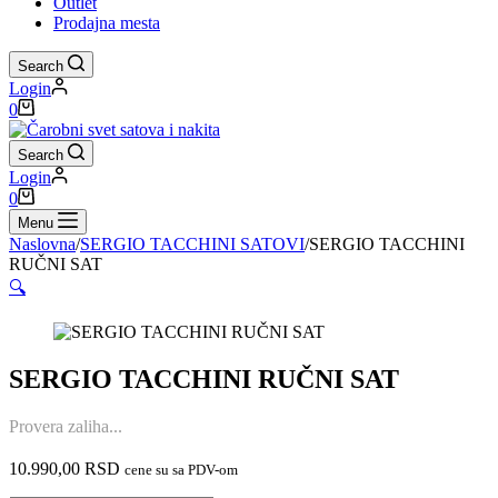
Outlet
Prodajna mesta
Search
Login
Shopping
0
cart
Search
Login
Shopping
0
cart
Menu
Naslovna
/
SERGIO TACCHINI SATOVI
/
SERGIO TACCHINI
RUČNI SAT
🔍
SERGIO TACCHINI RUČNI SAT
Provera zaliha...
10.990,00
RSD
cene su sa PDV-om