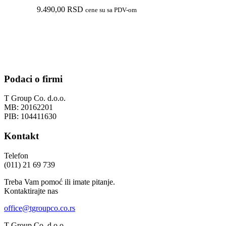
9.490,00
RSD
cene su sa PDV-om
Podaci o firmi
T Group Co. d.o.o.
MB: 20162201
PIB: 104411630
Kontakt
Telefon
(011) 21 69 739
Treba Vam pomoć ili imate pitanje.
Kontaktirajte nas
office@tgroupco.co.rs
T Group Co. d.o.o.