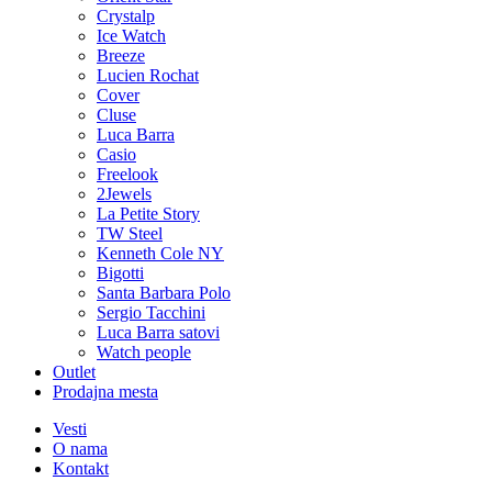
Crystalp
Ice Watch
Breeze
Lucien Rochat
Cover
Cluse
Luca Barra
Casio
Freelook
2Jewels
La Petite Story
TW Steel
Kenneth Cole NY
Bigotti
Santa Barbara Polo
Sergio Tacchini
Luca Barra satovi
Watch people
Outlet
Prodajna mesta
Vesti
O nama
Kontakt