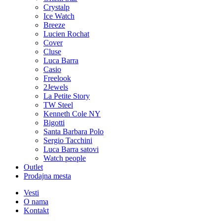
Crystalp
Ice Watch
Breeze
Lucien Rochat
Cover
Cluse
Luca Barra
Casio
Freelook
2Jewels
La Petite Story
TW Steel
Kenneth Cole NY
Bigotti
Santa Barbara Polo
Sergio Tacchini
Luca Barra satovi
Watch people
Outlet
Prodajna mesta
Vesti
O nama
Kontakt