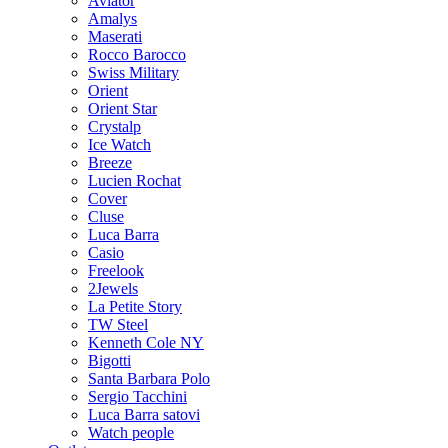
Aviator
Amalys
Maserati
Rocco Barocco
Swiss Military
Orient
Orient Star
Crystalp
Ice Watch
Breeze
Lucien Rochat
Cover
Cluse
Luca Barra
Casio
Freelook
2Jewels
La Petite Story
TW Steel
Kenneth Cole NY
Bigotti
Santa Barbara Polo
Sergio Tacchini
Luca Barra satovi
Watch people