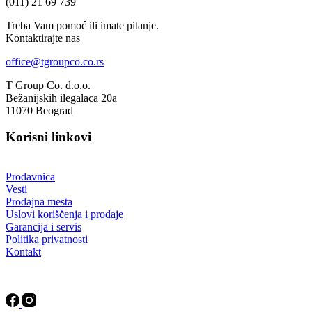
(011) 21 69 739
Treba Vam pomoć ili imate pitanje.
Kontaktirajte nas
office@tgroupco.co.rs
T Group Co. d.o.o.
Bežanijskih ilegalaca 20a
11070 Beograd
Korisni linkovi
Prodavnica
Vesti
Prodajna mesta
Uslovi koriščenja i prodaje
Garancija i servis
Politika privatnosti
Kontakt