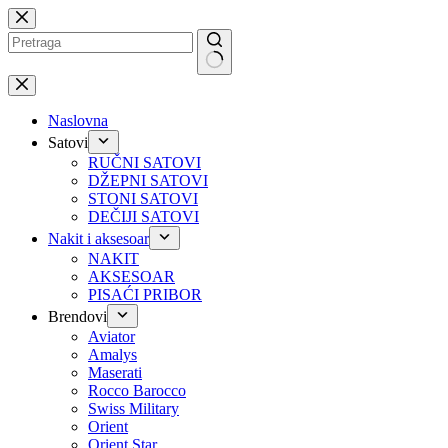
Preskoči
na
No
results
Naslovna
Satovi
RUČNI SATOVI
DŽEPNI SATOVI
STONI SATOVI
DEČIJI SATOVI
Nakit i aksesoar
NAKIT
AKSESOAR
PISAĆI PRIBOR
Brendovi
Aviator
Amalys
Maserati
Rocco Barocco
Swiss Military
Orient
Orient Star