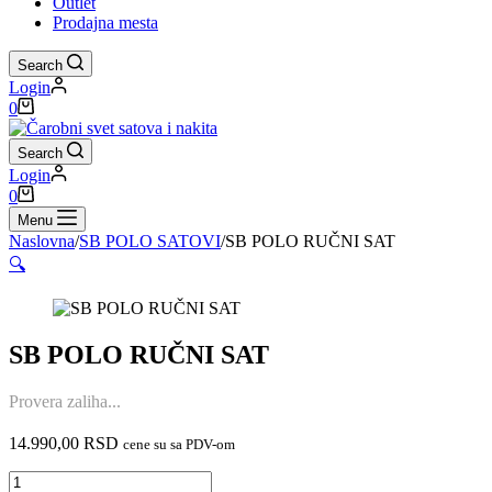
Outlet
Prodajna mesta
Search
Login
Shopping
0
cart
Search
Login
Shopping
0
cart
Menu
Naslovna
/
SB POLO SATOVI
/
SB POLO RUČNI SAT
🔍
SB POLO RUČNI SAT
Provera zaliha...
14.990,00
RSD
cene su sa PDV-om
SB