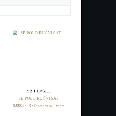
SB.1.10451.1
SB POLO RUČNI SAT
9.990,00
RSD
cene su sa PDV-om