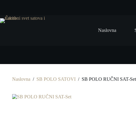
Preskoči
na
Naslovna
Naslovna
/
SB POLO SATOVI
/
SB POLO RUČNI SAT-Set