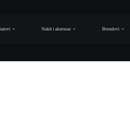
Satovi
Nakit i aksesoar
Brendovi