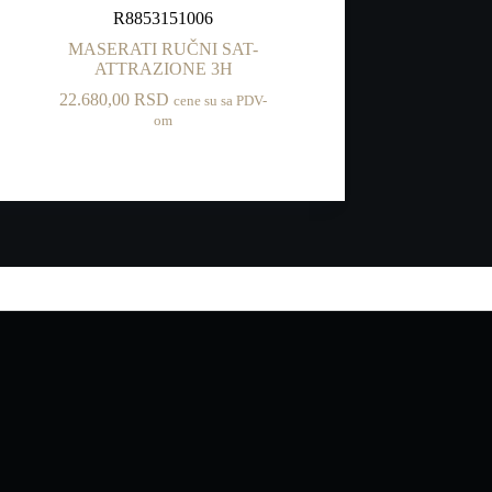
R8853151006
MASERATI RUČNI SAT-
ATTRAZIONE 3H
22.680,00
RSD
cene su sa PDV-
om