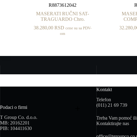
R8873612042
R
MASERATI RUČNI SAT-
MASER
TRAGUARDO Chro.
COMPE
38.280,00
RSD
32.280,
cene su sa PDV-
om
Kontakt
Telefon
(011) 21 69 739
Podaci o firmi
T Group Co. d.o.o.
Treba Vam pomoć ili 
MB: 20162201
Kontaktirajte nas
PIB: 104411630
office@tgroupco.co.