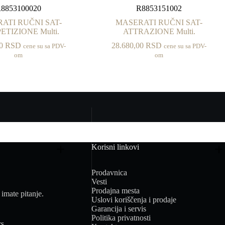
8853100020
R8853151002
ATI RUČNI SAT-
MASERATI RUČNI SAT-
TIZIONE Multi.
ATTRAZIONE Multi.
00
RSD
28.680,00
RSD
cene su sa PDV-
cene su sa PDV-
om
om
Korisni linkovi
Prodavnica
Vesti
Prodajna mesta
imate pitanje.
Uslovi koriščenja i prodaje
Garancija i servis
Politika privatnosti
rs