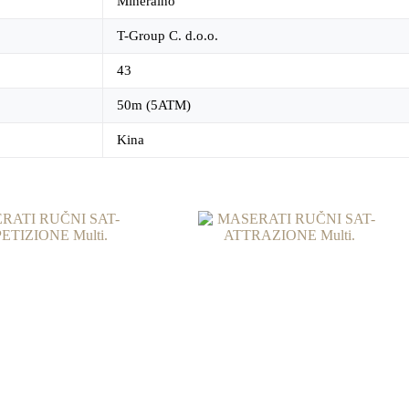
Mineralno
T-Group C. d.o.o.
43
50m (5ATM)
Kina