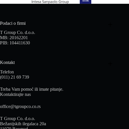
Podaci o firmi
T Group Co. d.o.o.
MB: 20162201
PIB: 104411630
Kontakt
Telefon
(011) 21 69 739
Treba Vam pomoć ili imate pitanje.
Kontaktirajte nas
office@tgroupco.co.rs
T Group Co. d.o.o.
Bežanijskih ilegalaca 20a
11070 Beograd