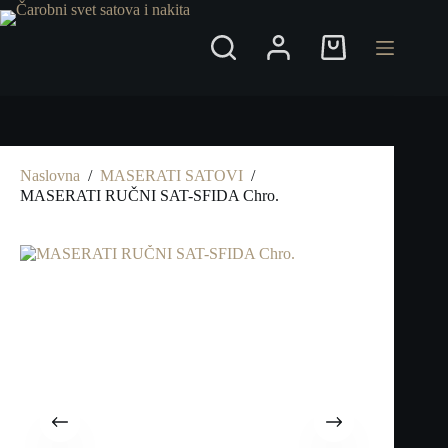
Preskoči
na
Shopping
cart
Naslovna
/
MASERATI SATOVI
/
MASERATI RUČNI SAT-SFIDA Chro.