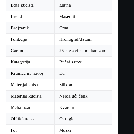
Boja kucista
Zlatna
Brend
Maserati
Brojcanik
Crna
Funkcije
Hronograf/datum
Garancija
25 meseci na mehanizam
Kategorija
Ručni satovi
Krunica na navoj
Da
Materijal kaisa
Silikon
Materijal kucista
Nerđajući čelik
Mehanizam
Kvarcni
Oblik kucista
Okruglo
Pol
Muški