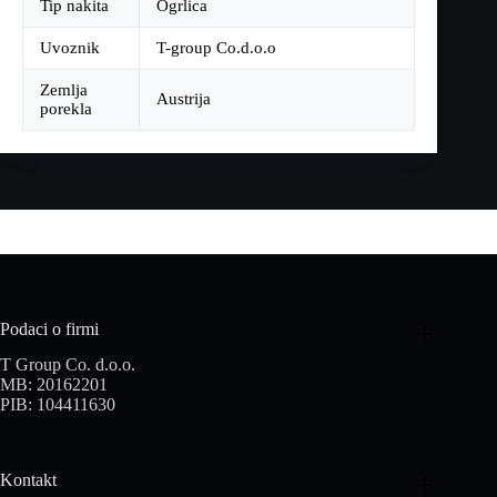
Tip nakita
Ogrlica
Uvoznik
T-group Co.d.o.o
Zemlja
Austrija
porekla
Podaci o firmi
T Group Co. d.o.o.
MB: 20162201
PIB: 104411630
Kontakt