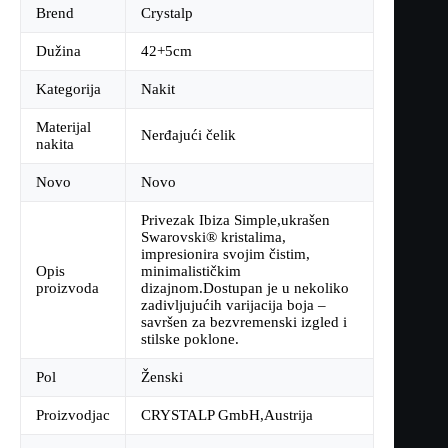
Brend
Crystalp
Dužina
42+5cm
Kategorija
Nakit
Materijal
Nerđajući čelik
nakita
Novo
Novo
Privezak Ibiza Simple,ukrašen
Swarovski® kristalima,
impresionira svojim čistim,
Opis
minimalističkim
proizvoda
dizajnom.Dostupan je u nekoliko
zadivljujućih varijacija boja –
savršen za bezvremenski izgled i
stilske poklone.
Pol
Ženski
Proizvodjac
CRYSTALP GmbH,Austrija