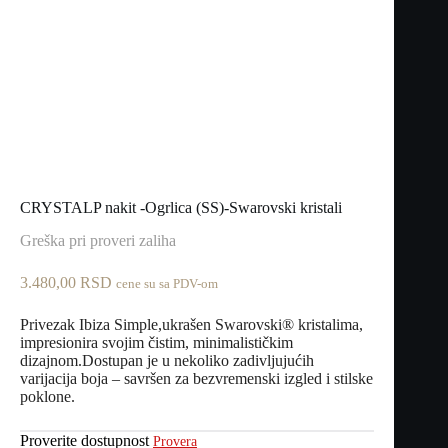
CRYSTALP nakit -Ogrlica (SS)-Swarovski kristali
Greška pri proveri zaliha
3.480,00
RSD
cene su sa PDV-om
Privezak Ibiza Simple,ukrašen Swarovski® kristalima,
impresionira svojim čistim, minimalističkim
dizajnom.Dostupan je u nekoliko zadivljujućih
varijacija boja – savršen za bezvremenski izgled i stilske
poklone.
Proverite dostupnost
Provera