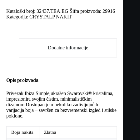
Kataloški broj:
32437.TEA.EG
Šifra proizvoda:
29916
Kategorija:
CRYSTALP NAKIT
Dodatne informacije
Opis proizvoda
Privezak Ibiza Simple,ukrašen Swarovski® kristalima,
impresionira svojim čistim, minimalističkim
dizajnom.Dostupan je u nekoliko zadivljujućih
varijacija boja – savršen za bezvremenski izgled i stilske
poklone.
Boja nakita
Zlatna