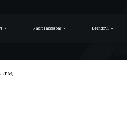
vi
Nakit i aksesoar
Brendovi
še (RM)