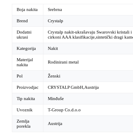
Boja nakita
Srebrna
Brend
Crystalp
Dodatni
Crystalp nakit-ukrašavaju Swarovski kristali i 
ukrasi
cirkoni AAA klasifikacije,sintetički dragi kam
Kategorija
Nakit
Materijal
Rodinirani metal
nakita
Pol
Ženski
Proizvodjac
CRYSTALP GmbH,Austrija
Tip nakita
Minđuše
Uvoznik
T-Group Co.d.o.o
Zemlja
Austrija
porekla