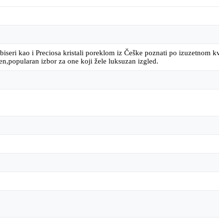
biseri kao i Preciosa kristali poreklom iz Češke poznati po izuzetnom kva
en,popularan izbor za one koji žele luksuzan izgled.