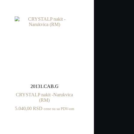
20131.CAB.G
CRYSTALP nakit -Narukvica
(RM)
5.040,00
RSD
cene su sa PDV-om