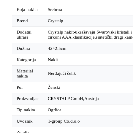
Boja nakita
Srebrna
Brend
Crystalp
Dodatni
Crystalp nakit-ukrašavaju Swarovski kristali i 
ukrasi
cirkoni AAA klasifikacije,sintetički dragi kam
Dužina
42+2.5cm
Kategorija
Nakit
Materijal
Nerđajući čelik
nakita
Pol
Ženski
Proizvodjac
CRYSTALP GmbH,Austrija
Tip nakita
Ogrlica
Uvoznik
T-group Co.d.o.o
Zemlja