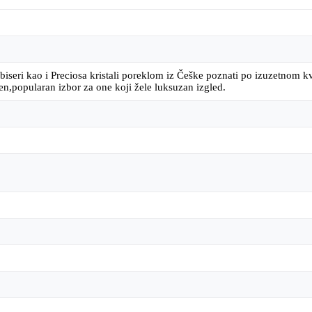
biseri kao i Preciosa kristali poreklom iz Češke poznati po izuzetnom kva
en,popularan izbor za one koji žele luksuzan izgled.