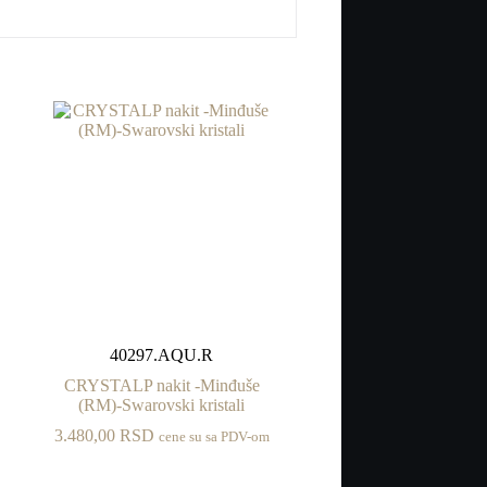
40297.AQU.R
CRYSTALP nakit -Minđuše
(RM)-Swarovski kristali
3.480,00
RSD
cene su sa PDV-om