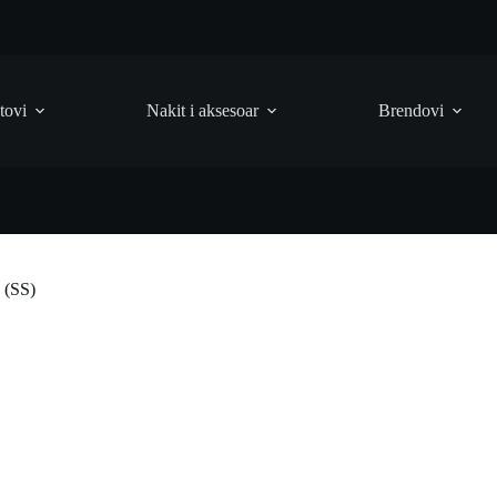
tovi
Nakit i aksesoar
Brendovi
 (SS)