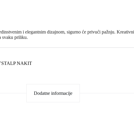
instvenim i elegantnim dizajnom, sigurno će privući pažnju. Kreativni d
 svaku priliku.
YSTALP NAKIT
Dodatne informacije