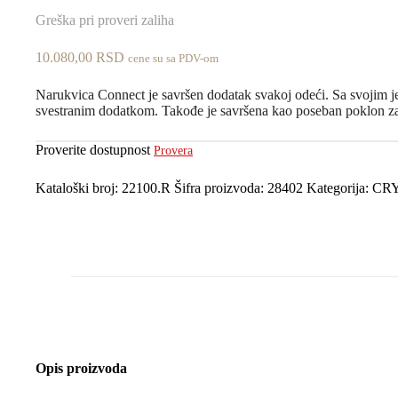
Greška pri proveri zaliha
10.080,00
RSD
cene su sa PDV-om
Narukvica Connect je savršen dodatak svakoj odeći. Sa svojim jed
svestranim dodatkom. Takođe je savršena kao poseban poklon za
Proverite dostupnost
Provera
Kataloški broj:
22100.R
Šifra proizvoda:
28402
Kategorija:
CR
Opis proizvoda