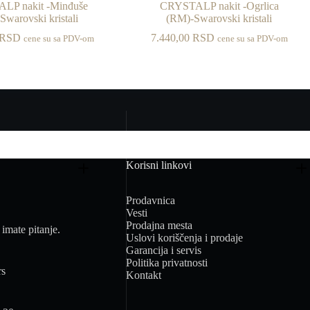
LP nakit -Minđuše
CRYSTALP nakit -Ogrlica
Swarovski kristali
(RM)-Swarovski kristali
RSD
7.440,00
RSD
cene su sa PDV-om
cene su sa PDV-om
Korisni linkovi
Prodavnica
Vesti
Prodajna mesta
imate pitanje.
Uslovi koriščenja i prodaje
Garancija i servis
Politika privatnosti
rs
Kontakt