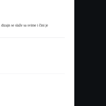
izajn se slaže sa svime i čini je