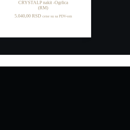
CRYSTALP nakit -Ogrlica
(RM)
5.040,00
RSD
cene su sa PDV-om