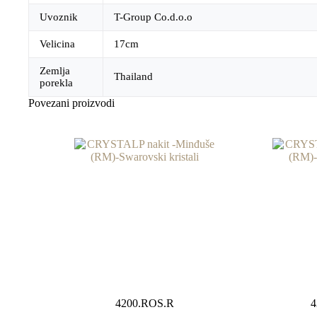
Uvoznik
T-Group Co.d.o.o
Velicina
17cm
Zemlja
Thailand
porekla
Povezani proizvodi
4200.ROS.R
4