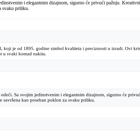
instvenim i elegantnim dizajnom, sigurno će privući pažnju. Kreativni d
 svaku priliku.
al, koji je od 1895. godine simbol kvaliteta i preciznosti u izradi. Ovi kri
ost u svaki komad nakita.
eći. Sa svojim jedinstvenim i elegantnim dizajnom, sigurno će privući
je savršena kao poseban poklon za svaku priliku.