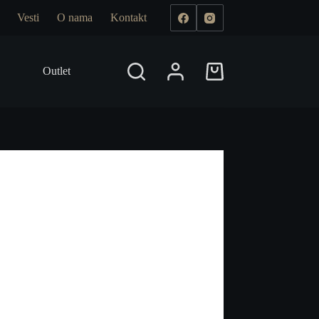
Vesti
O nama
Kontakt
Outlet
Prodajna mesta
Shopping
cart