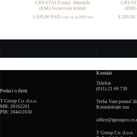
CRYSTALP nakit -Minđuše
CRYSTA
(RM)-Swarovski kristali
(RM)-
1.920,00
RSD
8.280,00
cene su sa PDV-om
Kontakt
Telefon
(011) 21 69 739
Podaci o firmi
T Group Co. d.o.o.
Treba Vam pomoć ili 
MB: 20162201
Kontaktirajte nas
PIB: 104411630
office@tgroupco.co.
T Group Co. d.o.o.