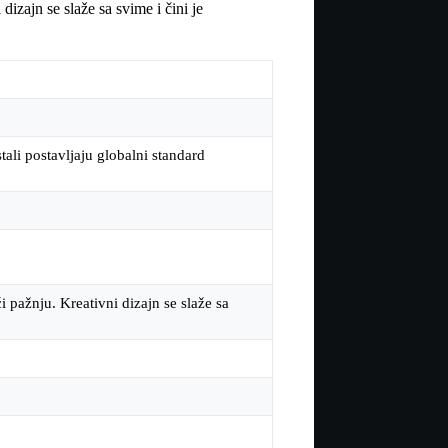
izajn se slaže sa svime i čini je
stali postavljaju globalni standard
 pažnju. Kreativni dizajn se slaže sa