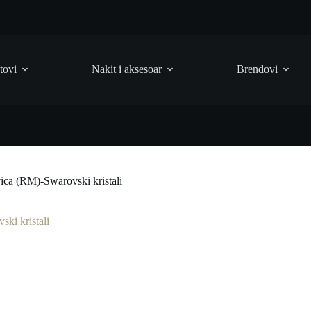
tovi
Nakit i aksesoar
Brendovi
a (RM)-Swarovski kristali