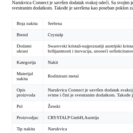
Narukvica Connect je savršen dodatak svakoj odeći. Sa svojim jed
svestranim dodatkom. Takođe je savršena kao poseban poklon za
Boja nakita
Srebrna
Brend
Crystalp
Dodatni
Swarovski kristali-najpoznatiji austrijski krist
ukrasi
brilijantnosti i inovacija, unoseći sofisticiran
Kategorija
Nakit
Materijal
Rodinirani metal
nakita
Opis
Narukvica Connect je savršen dodatak svakoj od
proizvoda
svime i čini je svestranim dodatkom. Takođe 
Pol
Ženski
Proizvodjac
CRYSTALP GmbH,Austrija
Tip nakita
Narukvica