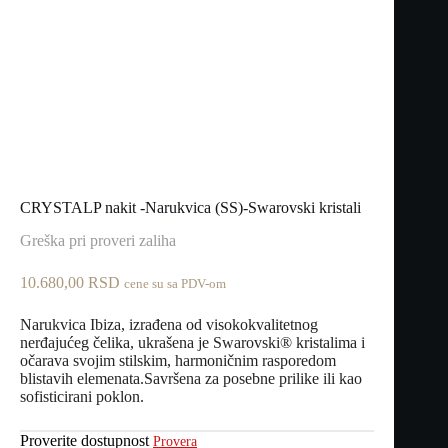
CRYSTALP nakit -Narukvica (SS)-Swarovski kristali
Greška pri proveri zaliha
10.680,00
RSD
cene su sa PDV-om
Narukvica Ibiza, izrađena od visokokvalitetnog
nerđajućeg čelika, ukrašena je Swarovski® kristalima i
očarava svojim stilskim, harmoničnim rasporedom
blistavih elemenata.Savršena za posebne prilike ili kao
sofisticirani poklon.
Proverite dostupnost
Provera