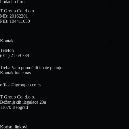
Podaci o firmi
T Group Co. d.o.o.
MB: 20162201
PIB: 104411630
Kontakt
Telefon
(011) 21 69 739
Treba Vam pomoć ili imate pitanje.
Kontaktirajte nas
office@tgroupco.co.rs
T Group Co. d.o.o.
Bežanijskih ilegalaca 20a
11070 Beograd
Korisni linkovi