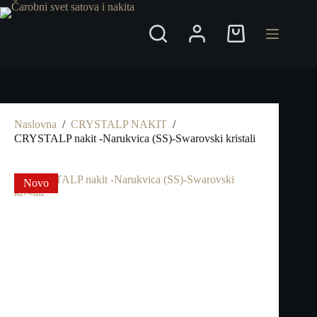
Preskoči
na
Shopping
cart
Naslovna
/
CRYSTALP NAKIT
/
CRYSTALP nakit -Narukvica (SS)-Swarovski kristali
Novo