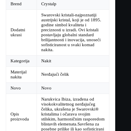
Brend
Crystalp
Swarovski kristali-najpoznatiji
austrijski kristal, koji je od 1895.
godine simbol kvaliteta i
Dodatni
preciznosti u izradi. Ovi kristali
ukrasi
postavljaju globalni standard
brilijantnosti i inovacija, unoseći
sofisticiranost u svaki komad
nakita.
Kategorija
Nakit
Materijal
Nerđajući čelik
nakita
Novo
Novo
Narukvica Ibiza, izrađena od
visokokvalitetnog nerđajućeg
čelika, ukrašena je Swarovski®
Opis
kristalima i očarava svojim
proizvoda
stilskim, harmoničnim rasporedom
blistavih elemenata.Savršena za
posebne prilike ili kao sofisticirani