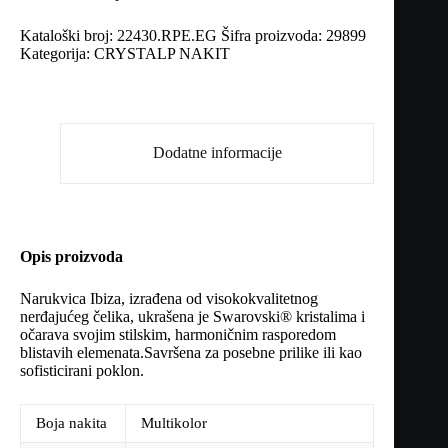
Kataloški broj:
22430.RPE.EG
Šifra proizvoda:
29899
Kategorija:
CRYSTALP NAKIT
Dodatne informacije
Opis proizvoda
Narukvica Ibiza, izrađena od visokokvalitetnog
nerđajućeg čelika, ukrašena je Swarovski® kristalima i
očarava svojim stilskim, harmoničnim rasporedom
blistavih elemenata.Savršena za posebne prilike ili kao
sofisticirani poklon.
Boja nakita
Multikolor