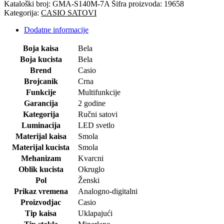
Kataloški broj:
GMA-S140M-7A
Šifra proizvoda:
19658
Kategorija:
CASIO SATOVI
Dodatne informacije
Boja kaisa
Bela
Boja kucista
Bela
Brend
Casio
Brojcanik
Crna
Funkcije
Multifunkcije
Garancija
2 godine
Kategorija
Ručni satovi
Luminacija
LED svetlo
Materijal kaisa
Smola
Materijal kucista
Smola
Mehanizam
Kvarcni
Oblik kucista
Okruglo
Pol
Ženski
Prikaz vremena
Analogno-digitalni
Proizvodjac
Casio
Tip kaisa
Uklapajući