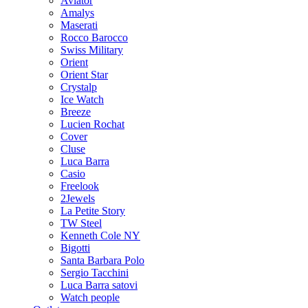
Aviator
Amalys
Maserati
Rocco Barocco
Swiss Military
Orient
Orient Star
Crystalp
Ice Watch
Breeze
Lucien Rochat
Cover
Cluse
Luca Barra
Casio
Freelook
2Jewels
La Petite Story
TW Steel
Kenneth Cole NY
Bigotti
Santa Barbara Polo
Sergio Tacchini
Luca Barra satovi
Watch people