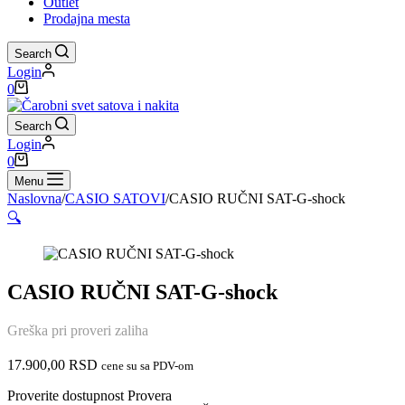
Outlet
Prodajna mesta
Search
Login
Shopping
0
cart
Search
Login
Shopping
0
cart
Menu
Naslovna
/
CASIO SATOVI
/
CASIO RUČNI SAT-G-shock
🔍
CASIO RUČNI SAT-G-shock
Greška pri proveri zaliha
17.900,00
RSD
cene su sa PDV-om
Proverite dostupnost
Provera