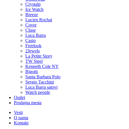
Crystalp
Ice Watch
Breeze
Lucien Rochat
Cover
Cluse
Luca Barra
Casio
Freelook
2Jewels
La Petite Story
TW Steel
Kenneth Cole NY
Bigotti
Santa Barbara Polo
Sergio Tacchini
Luca Barra satovi
Watch people
Outlet
Prodajna mesta
Vesti
O nama
Kontakt