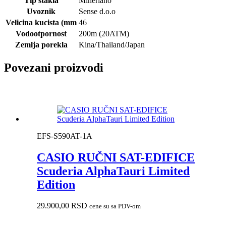
Tip stakla
Minerlano
Uvoznik
Sense d.o.o
Velicina kucista (mm
46
Vodootpornost
200m (20ATM)
Zemlja porekla
Kina/Thailand/Japan
Povezani proizvodi
EFS-S590AT-1A
CASIO RUČNI SAT-EDIFICE
Scuderia AlphaTauri Limited
Edition
29.900,00
RSD
cene su sa PDV-om