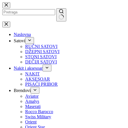
Preskoči
na
No
results
Naslovna
Satovi
RUČNI SATOVI
DŽEPNI SATOVI
STONI SATOVI
DEČIJI SATOVI
Nakit i aksesoar
NAKIT
AKSESOAR
PISAĆI PRIBOR
Brendovi
Aviator
Amalys
Maserati
Rocco Barocco
Swiss Military
Orient
Orient Star