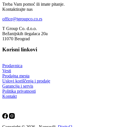
Treba Vam pomoć ili imate pitanje.
Kontaktirajte nas
office@tgroupco.co.rs
T Group Co. d.o.o.
Bežanijskih ilegalaca 20a
11070 Beograd
Korisni linkovi
Prodavnica
Vesti
Prodajna mesta
Uslovi koriščenja i prodaje
Garancija i servis
Politika privatnosti
Kontakt
Copyright © 2026 - Napravili
Digital2