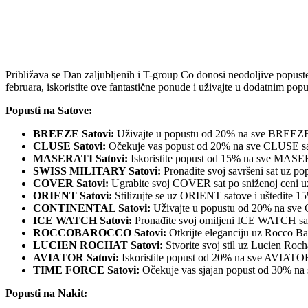
Približava se Dan zaljubljenih i T-group Co donosi neodoljive popuste
februara, iskoristite ove fantastične ponude i uživajte u dodatnim pop
Popusti na Satove:
BREEZE Satovi:
Uživajte u popustu od 20% na sve BREEZE sa
CLUSE Satovi:
Očekuje vas popust od 20% na sve CLUSE sato
MASERATI Satovi:
Iskoristite popust od 15% na sve MASERA
SWISS MILITARY Satovi:
Pronađite svoj savršeni sat uz
COVER Satovi:
Ugrabite svoj COVER sat po sniženoj ceni u
ORIENT Satovi:
Stilizujte se uz ORIENT satove i uštedite 1
CONTINENTAL Satovi:
Uživajte u popustu od 20% na s
ICE WATCH Satovi:
Pronađite svoj omiljeni ICE WATCH sat 
ROCCOBAROCCO Satovi:
Otkrijte eleganciju uz Rocco Ba
LUCIEN ROCHAT Satovi:
Stvorite svoj stil uz Lucien Roch
AVIATOR Satovi:
Iskoristite popust od 20% na sve AVIATOR
TIME FORCE Satovi:
Očekuje vas sjajan popust od 30% 
Popusti na Nakit: