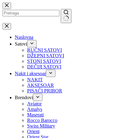
Preskoči
na
No
results
Naslovna
Satovi
RUČNI SATOVI
DŽEPNI SATOVI
STONI SATOVI
DEČIJI SATOVI
Nakit i aksesoar
NAKIT
AKSESOAR
PISAĆI PRIBOR
Brendovi
Aviator
Amalys
Maserati
Rocco Barocco
Swiss Military
Orient
Orient Star