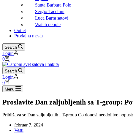
Santa Barbara Polo
Sergio Tacchini
Luca Barra satovi
Watch people
Outlet
Prodajna mesta
Search
Login
Shopping
0
cart
Search
Login
Shopping
0
cart
Menu
Proslavite Dan zaljubljenih sa T-group: Pop
Približava se Dan zaljubljenih i T-group Co donosi neodoljive popuste
februar 7, 2024
Vesti