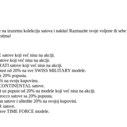
 na izuzetnu kolekciju satova i nakita! Razmazite svoje voljene ili seb
ustima!
tove koji već nisu na akciji.
ve koji već nisu na akciji.
TI satove koji već nisu na akciji.
 popust od 20% na sve SWISS MILITARY modele.
z 20% popusta.
5% na svoju kupovinu.
ve CONTINENTAL satove.
uz popust od 20% na modele koji već nisu na akciji.
rocco satove sa 20% popusta.
at satove i uštedite 20% na svojoj kupovini.
 satove.
na sve TIME FORCE modele.