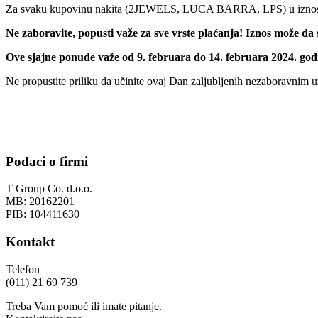
Za svaku kupovinu nakita (2JEWELS, LUCA BARRA, LPS) u iznosu
Ne zaboravite, popusti važe za sve vrste plaćanja! Iznos može d
Ove sjajne ponude važe od 9. februara do 14. februara 2024. god
Ne propustite priliku da učinite ovaj Dan zaljubljenih nezaboravnim 
Podaci o firmi
T Group Co. d.o.o.
MB: 20162201
PIB: 104411630
Kontakt
Telefon
(011) 21 69 739
Treba Vam pomoć ili imate pitanje.