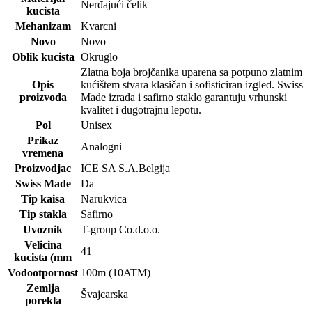
Nerđajući čelik
kucista
Mehanizam
Kvarcni
Novo
Novo
Oblik kucista
Okruglo
Zlatna boja brojčanika uparena sa potpuno zlatnim
Opis
kućištem stvara klasičan i sofisticiran izgled. Swiss
proizvoda
Made izrada i safirno staklo garantuju vrhunski
kvalitet i dugotrajnu lepotu.
Pol
Unisex
Prikaz
Analogni
vremena
Proizvodjac
ICE SA S.A.Belgija
Swiss Made
Da
Tip kaisa
Narukvica
Tip stakla
Safirno
Uvoznik
T-group Co.d.o.o.
Velicina
41
kucista (mm
Vodootpornost
100m (10ATM)
Zemlja
Švajcarska
porekla