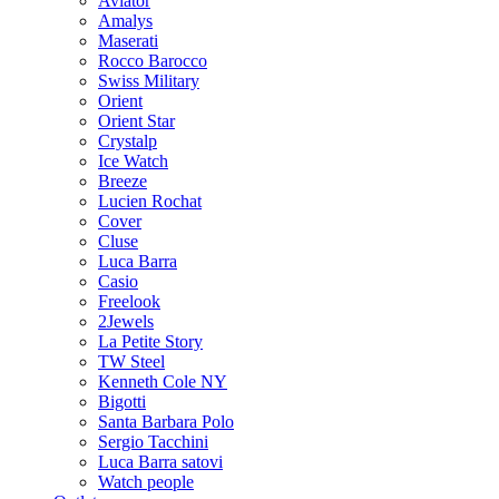
Aviator
Amalys
Maserati
Rocco Barocco
Swiss Military
Orient
Orient Star
Crystalp
Ice Watch
Breeze
Lucien Rochat
Cover
Cluse
Luca Barra
Casio
Freelook
2Jewels
La Petite Story
TW Steel
Kenneth Cole NY
Bigotti
Santa Barbara Polo
Sergio Tacchini
Luca Barra satovi
Watch people