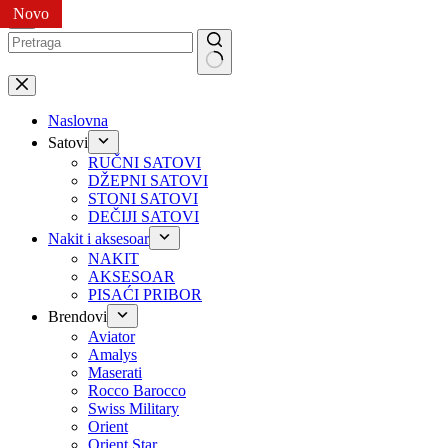
Novo
Novo
Novo
Novo
Novo
Preskoči
na
No
results
Naslovna
Satovi
RUČNI SATOVI
DŽEPNI SATOVI
STONI SATOVI
DEČIJI SATOVI
Nakit i aksesoar
NAKIT
AKSESOAR
PISAĆI PRIBOR
Brendovi
Aviator
Amalys
Maserati
Rocco Barocco
Swiss Military
Orient
Orient Star