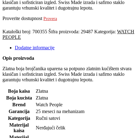
klasičan i sofisticiran izgled. Swiss Made izrada i safirno staklo
garantuju vrhunski kvalitet i dugotrajnu lepotu.
Proverite dostupnost
Provera
Kataloški broj:
700355
Šifra proizvoda:
29487
Kategorija:
WATCH
PEOPLE
Dodatne informacije
Opis proizvoda
Zlatna boja brojčanika uparena sa potpuno zlatnim kućištem stvara
klasičan i sofisticiran izgled. Swiss Made izrada i safirno staklo
garantuju vrhunski kvalitet i dugotrajnu lepotu.
Boja kaisa
Zlatna
Boja kucista
Zlatna
Brend
Watch People
Garancija
25 meseci na mehanizam
Kategorija
Ručni satovi
Materijal
Nerđajući čelik
kaisa
Materijal