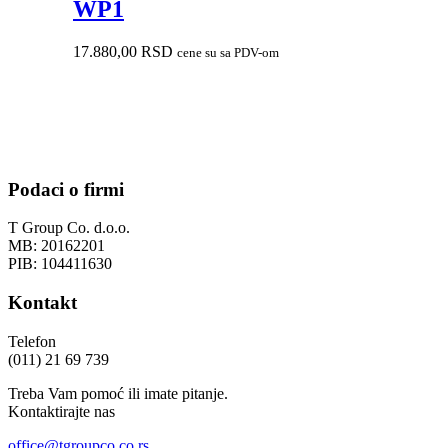
WP1
17.880,00
RSD
cene su sa PDV-om
Podaci o firmi
T Group Co. d.o.o.
MB: 20162201
PIB: 104411630
Kontakt
Telefon
(011) 21 69 739
Treba Vam pomoć ili imate pitanje.
Kontaktirajte nas
office@tgroupco.co.rs