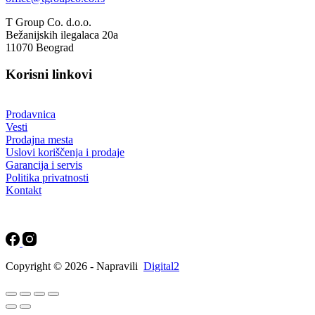
T Group Co. d.o.o.
Bežanijskih ilegalaca 20a
11070 Beograd
Korisni linkovi
Prodavnica
Vesti
Prodajna mesta
Uslovi koriščenja i prodaje
Garancija i servis
Politika privatnosti
Kontakt
Copyright © 2026 - Napravili
Digital2