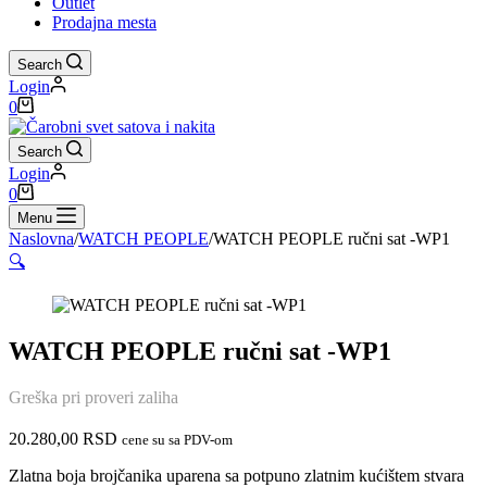
Outlet
Prodajna mesta
Search
Login
Shopping
0
cart
Search
Login
Shopping
0
cart
Menu
Naslovna
/
WATCH PEOPLE
/
WATCH PEOPLE ručni sat -WP1
🔍
WATCH PEOPLE ručni sat -WP1
Greška pri proveri zaliha
20.280,00
RSD
cene su sa PDV-om
Zlatna boja brojčanika uparena sa potpuno zlatnim kućištem stvara