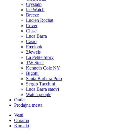
Crystalp
Ice Watch
Breeze
Lucien Rochat
Cover
Cluse
Luca Barra
Casio
Freelook
2Jewels
La Petite Story
TW Steel
Kenneth Cole NY
Bigotti
Santa Barbara Polo
Sergio Tacchini
Luca Barra satovi
Watch people
Outlet
Prodajna mesta
Vesti
O nama
Kontakt