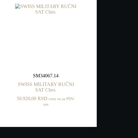
SM34067.14
SWISS MILITARY RUČNI
SAT Chro.
50.920,00
RSD
cene su sa PDV-
om