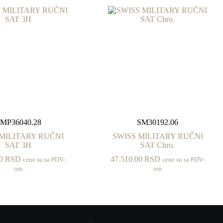
MP36040.28
SM30192.06
 MILITARY RUČNI
SWISS MILITARY RUČNI
SAT 3H
SAT Chro.
00
RSD
47.510,00
RSD
cene su sa PDV-
cene su sa PDV-
om
om