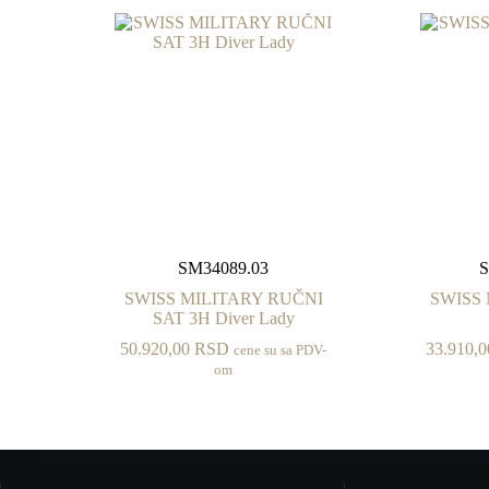
SM34089.03
S
SWISS MILITARY RUČNI
SWISS
SAT 3H Diver Lady
50.920,00
RSD
33.910,
cene su sa PDV-
om