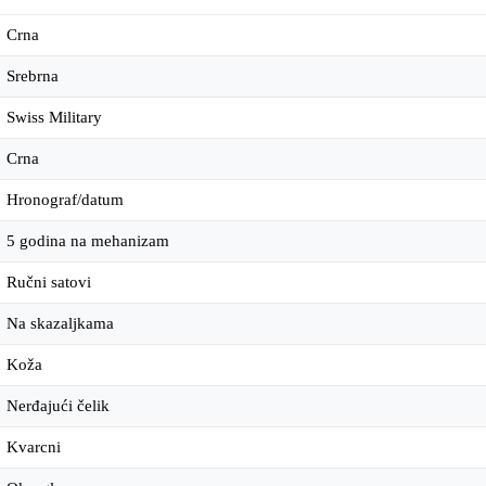
Crna
Srebrna
Swiss Military
Crna
Hronograf/datum
5 godina na mehanizam
Ručni satovi
Na skazaljkama
Koža
Nerđajući čelik
Kvarcni