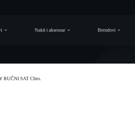
vi
Nakit i aksesoar
Brendovi
 RUČNI SAT Chro.