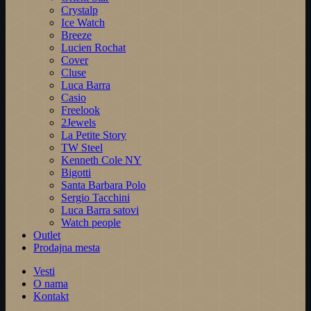
Crystalp
Ice Watch
Breeze
Lucien Rochat
Cover
Cluse
Luca Barra
Casio
Freelook
2Jewels
La Petite Story
TW Steel
Kenneth Cole NY
Bigotti
Santa Barbara Polo
Sergio Tacchini
Luca Barra satovi
Watch people
Outlet
Prodajna mesta
Vesti
O nama
Kontakt