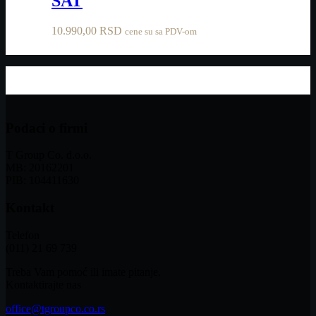
SAT
10.990,00
RSD
cene su sa PDV-om
Podaci o firmi
T Group Co. d.o.o.
MB: 20162201
PIB: 104411630
Kontakt
Telefon
(011) 21 69 739
Treba Vam pomoć ili imate pitanje.
Kontaktirajte nas
office@tgroupco.co.rs