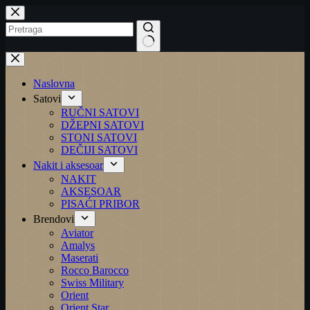
Preskoči
na
No
results
Naslovna
Satovi
RUČNI SATOVI
DŽEPNI SATOVI
STONI SATOVI
DEČIJI SATOVI
Nakit i aksesoar
NAKIT
AKSESOAR
PISAĆI PRIBOR
Brendovi
Aviator
Amalys
Maserati
Rocco Barocco
Swiss Military
Orient
Orient Star