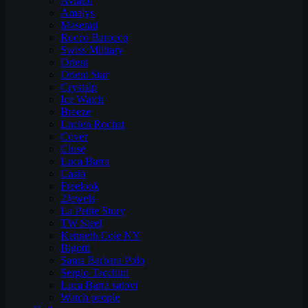
Aviator
Amalys
Maserati
Rocco Barocco
Swiss Military
Orient
Orient Star
Crystalp
Ice Watch
Breeze
Lucien Rochat
Cover
Cluse
Luca Barra
Casio
Freelook
2Jewels
La Petite Story
TW Steel
Kenneth Cole NY
Bigotti
Santa Barbara Polo
Sergio Tacchini
Luca Barra satovi
Watch people