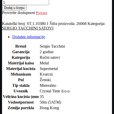
SERGIO
TACCHINI
Dodaj u korpu
RUČNI
Proverite dostupnost
Provera
SAT
količina
Kataloški broj:
ST.1.10380.1
Šifra proizvoda:
26068
Kategorija:
SERGIO TACCHINI SATOVI
Dodatne informacije
Brend
Sergio Tacchini
Garancija
2 godine
Kategorija
Ručni satovi
Materijal kaisa
Metal
Materijal kucista
Supermetal
Mehanizam
Kvarcni
Pol
Ženski
Tip stakla
Mineralno
Uvoznik
Crystal Time d.o.o.
Velicina kucista (mm
35
Vodootpornost
50m (5ATM)
Zemlja porekla
Hong Kong