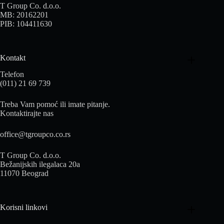
T Group Co. d.o.o.
MB: 20162201
PIB: 104411630
Kontakt
Telefon
(011) 21 69 739
Treba Vam pomoć ili imate pitanje.
Kontaktirajte nas
office@tgroupco.co.rs
T Group Co. d.o.o.
Bežanijskih ilegalaca 20a
11070 Beograd
Korisni linkovi