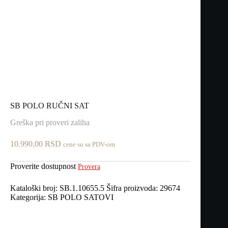
SB POLO RUČNI SAT
Greška pri proveri zaliha
10.990,00
RSD
cene su sa PDV-om
Proverite dostupnost
Provera
Kataloški broj:
SB.1.10655.5
Šifra proizvoda:
29674
Kategorija:
SB POLO SATOVI