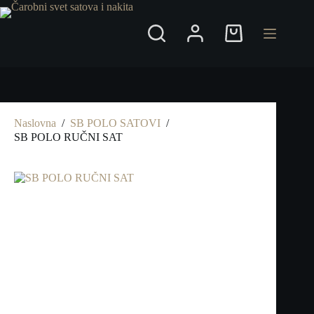
Preskoči
na
Shopping
cart
Naslovna
/
SB POLO SATOVI
/
SB POLO RUČNI SAT