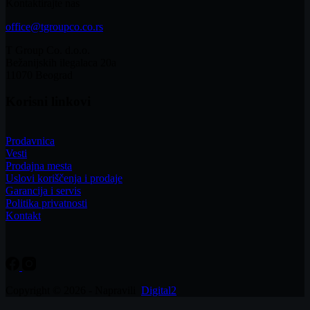
Kontaktirajte nas
office@tgroupco.co.rs
T Group Co. d.o.o.
Bežanijskih ilegalaca 20a
11070 Beograd
Korisni linkovi
Prodavnica
Vesti
Prodajna mesta
Uslovi koriščenja i prodaje
Garancija i servis
Politika privatnosti
Kontakt
Copyright © 2026 - Napravili
Digital2