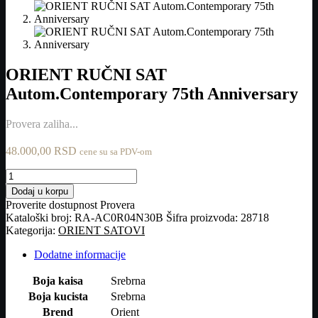
ORIENT RUČNI SAT
Autom.Contemporary 75th Anniversary
Provera zaliha...
48.000,00
RSD
cene su sa PDV-om
ORIENT
RUČNI
Dodaj u korpu
SAT
Proverite dostupnost
Provera
Autom.Contemporary
Kataloški broj:
RA-AC0R04N30B
Šifra proizvoda:
28718
75th
Kategorija:
ORIENT SATOVI
Anniversary
količina
Dodatne informacije
Boja kaisa
Srebrna
Boja kucista
Srebrna
Brend
Orient