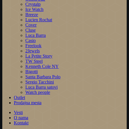
Crystalp
Ice Watch
Breeze
Lucien Rochat
Cover
Cluse
Luca Barra
Casio
Freelook
2Jewels
La Petite Story
TW Steel
Kenneth Cole NY
Bigotti
Santa Barbara Polo
Sergio Tacchini
Luca Barra satovi
Watch people
Outlet
Prodajna mesta
Vesti
O nama
Kontakt