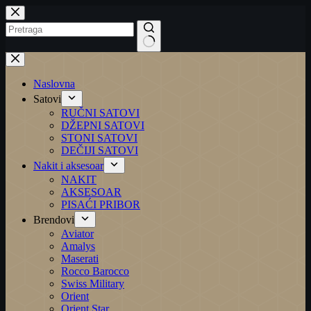
Preskoči
na
No
results
Naslovna
Satovi
RUČNI SATOVI
DŽEPNI SATOVI
STONI SATOVI
DEČIJI SATOVI
Nakit i aksesoar
NAKIT
AKSESOAR
PISAĆI PRIBOR
Brendovi
Aviator
Amalys
Maserati
Rocco Barocco
Swiss Military
Orient
Orient Star