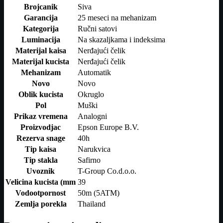
Brojcanik
Siva
Garancija
25 meseci na mehanizam
Kategorija
Ručni satovi
Luminacija
Na skazaljkama i indeksima
Materijal kaisa
Nerđajući čelik
Materijal kucista
Nerđajući čelik
Mehanizam
Automatik
Novo
Novo
Oblik kucista
Okruglo
Pol
Muški
Prikaz vremena
Analogni
Proizvodjac
Epson Europe B.V.
Rezerva snage
40h
Tip kaisa
Narukvica
Tip stakla
Safirno
Uvoznik
T-Group Co.d.o.o.
Velicina kucista (mm
39
Vodootpornost
50m (5ATM)
Zemlja porekla
Thailand