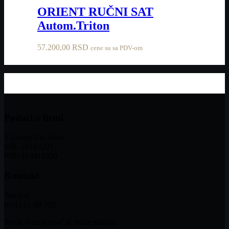
ORIENT RUČNI SAT
Autom.Triton
57.200,00
RSD
cene su sa PDV-om
Podaci o firmi
T Group Co. d.o.o.
MB: 20162201
PIB: 104411630
Kontakt
Telefon
(011) 21 69 739
Treba Vam pomoć ili imate pitanje.