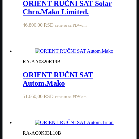
ORIENT RUČNI SAT Solar
Chro.Mako Limited.
46.800,00
RSD
cene su sa PDV-om
RA-AA0820R19B
ORIENT RUČNI SAT
Autom.Mako
51.660,00
RSD
cene su sa PDV-om
RA-AC0K03L10B