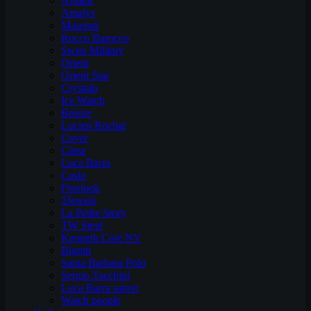
Aviator
Amalys
Maserati
Rocco Barocco
Swiss Military
Orient
Orient Star
Crystalp
Ice Watch
Breeze
Lucien Rochat
Cover
Cluse
Luca Barra
Casio
Freelook
2Jewels
La Petite Story
TW Steel
Kenneth Cole NY
Bigotti
Santa Barbara Polo
Sergio Tacchini
Luca Barra satovi
Watch people