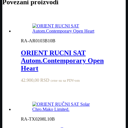
Povezani proizvodi
RA-AR0103B10B
ORIENT RUCNI SAT
Autom.Contemporary Open
Heart
42.900,00
RSD
cene su sa PDV-om
RA-TX0208L10B