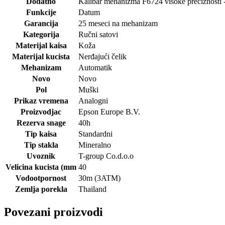
Dodatno
Kalibar mehanizma F6724 visoke preciznosti -d
Funkcije
Datum
Garancija
25 meseci na mehanizam
Kategorija
Ručni satovi
Materijal kaisa
Koža
Materijal kucista
Nerđajući čelik
Mehanizam
Automatik
Novo
Novo
Pol
Muški
Prikaz vremena
Analogni
Proizvodjac
Epson Europe B.V.
Rezerva snage
40h
Tip kaisa
Standardni
Tip stakla
Mineralno
Uvoznik
T-group Co.d.o.o
Velicina kucista (mm
40
Vodootpornost
30m (3ATM)
Zemlja porekla
Thailand
Povezani proizvodi