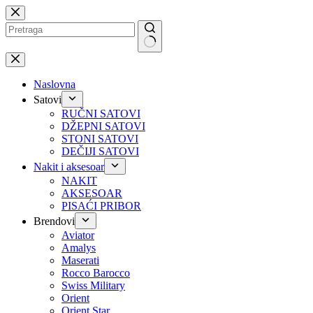
Preskoči
na
No
results
Naslovna
Satovi
RUČNI SATOVI
DŽEPNI SATOVI
STONI SATOVI
DEČIJI SATOVI
Nakit i aksesoar
NAKIT
AKSESOAR
PISAĆI PRIBOR
Brendovi
Aviator
Amalys
Maserati
Rocco Barocco
Swiss Military
Orient
Orient Star