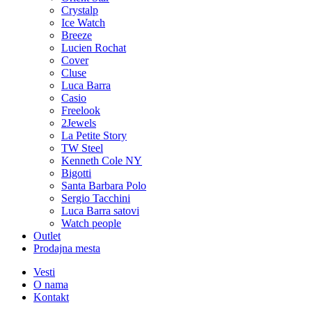
Crystalp
Ice Watch
Breeze
Lucien Rochat
Cover
Cluse
Luca Barra
Casio
Freelook
2Jewels
La Petite Story
TW Steel
Kenneth Cole NY
Bigotti
Santa Barbara Polo
Sergio Tacchini
Luca Barra satovi
Watch people
Outlet
Prodajna mesta
Vesti
O nama
Kontakt