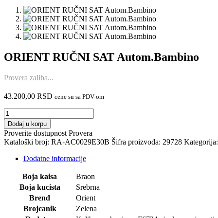
ORIENT RUČNI SAT Autom.Bambino
Provera zaliha...
43.200,00
RSD
cene su sa PDV-om
ORIENT
RUČNI
Dodaj u korpu
SAT
Proverite dostupnost
Provera
Autom.Bambino
Kataloški broj:
RA-AC0029E30B
Šifra proizvoda:
29728
Kategorija
količina
Dodatne informacije
Boja kaisa
Braon
Boja kucista
Srebrna
Brend
Orient
Brojcanik
Zelena