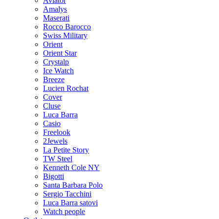
Aviator
Amalys
Maserati
Rocco Barocco
Swiss Military
Orient
Orient Star
Crystalp
Ice Watch
Breeze
Lucien Rochat
Cover
Cluse
Luca Barra
Casio
Freelook
2Jewels
La Petite Story
TW Steel
Kenneth Cole NY
Bigotti
Santa Barbara Polo
Sergio Tacchini
Luca Barra satovi
Watch people