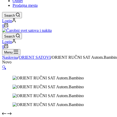
Outlet
Prodajna mesta
Search
Login
Shopping
0
cart
Search
Login
Shopping
0
cart
Menu
Naslovna
/
ORIENT SATOVI
/
ORIENT RUČNI SAT Autom.Bambin
Novo
🔍