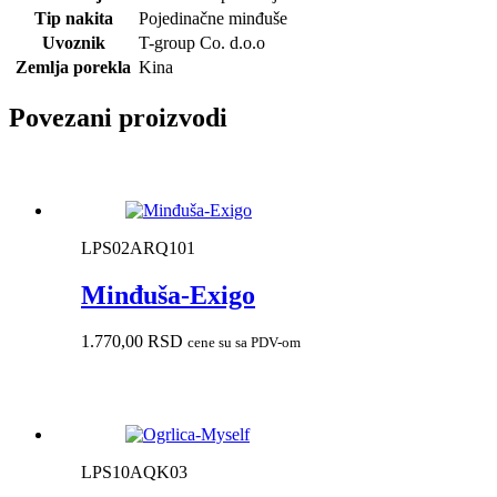
Tip nakita
Pojedinačne minđuše
Uvoznik
T-group Co. d.o.o
Zemlja porekla
Kina
Povezani proizvodi
LPS02ARQ101
Minđuša-Exigo
1.770,00
RSD
cene su sa PDV-om
LPS10AQK03