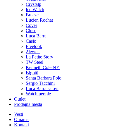
Crystalp
Ice Watch
Breeze
Lucien Rochat
Cover
Cluse
Luca Barra
Casio
Freelook
2Jewels
La Petite Story
TW Steel
Kenneth Cole NY
Bigotti
Santa Barbara Polo
Sergio Tacchini
Luca Barra satovi
Watch people
Outlet
Prodajna mesta
Vesti
O nama
Kontakt