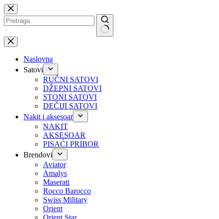
Preskoči
na
No
results
Naslovna
Satovi
RUČNI SATOVI
DŽEPNI SATOVI
STONI SATOVI
DEČIJI SATOVI
Nakit i aksesoar
NAKIT
AKSESOAR
PISAĆI PRIBOR
Brendovi
Aviator
Amalys
Maserati
Rocco Barocco
Swiss Military
Orient
Orient Star