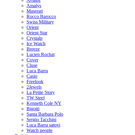
Aviator
Amalys
Maserati
Rocco Barocco
Swiss Military
Orient
Orient Star
Crystalp
Ice Watch
Breeze
Lucien Rochat
Cover
Cluse
Luca Barra
Casio
Freelook
2Jewels
La Petite Story
TW Steel
Kenneth Cole NY
Bigotti
Santa Barbara Polo
Sergio Tacchini
Luca Barra satovi
Watch people