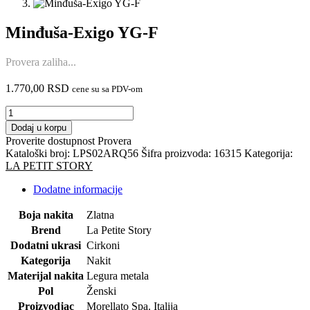
Minđuša-Exigo YG-F
Provera zaliha...
1.770,00
RSD
cene su sa PDV-om
Minđuša-
Exigo
Dodaj u korpu
YG-
Proverite dostupnost
Provera
F
Kataloški broj:
LPS02ARQ56
Šifra proizvoda:
16315
Kategorija:
količina
LA PETIT STORY
Dodatne informacije
Boja nakita
Zlatna
Brend
La Petite Story
Dodatni ukrasi
Cirkoni
Kategorija
Nakit
Materijal nakita
Legura metala
Pol
Ženski
Proizvodjac
Morellato Spa. Italija