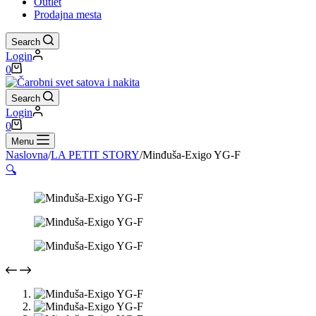
Outlet
Prodajna mesta
Search
Login
Shopping
0
cart
Search
Login
Shopping
0
cart
Menu
Naslovna
/
LA PETIT STORY
/
Minđuša-Exigo YG-F
🔍