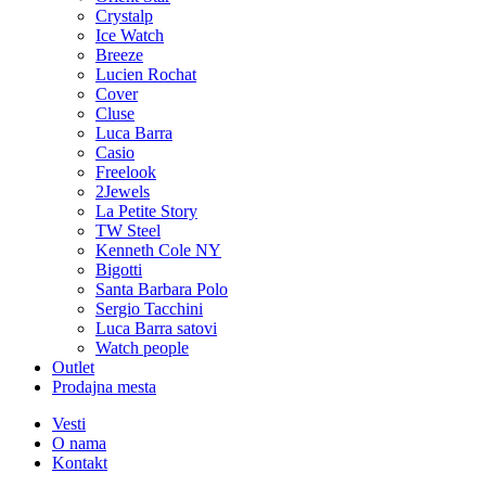
Crystalp
Ice Watch
Breeze
Lucien Rochat
Cover
Cluse
Luca Barra
Casio
Freelook
2Jewels
La Petite Story
TW Steel
Kenneth Cole NY
Bigotti
Santa Barbara Polo
Sergio Tacchini
Luca Barra satovi
Watch people
Outlet
Prodajna mesta
Vesti
O nama
Kontakt