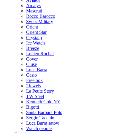
Aviator
Amalys
Maserati
Rocco Barocco
Swiss Military
Orient
Orient Star
Crystalp
Ice Watch
Breeze
Lucien Rochat
Cover
Cluse
Luca Barra
Casio
Freelook
2Jewels
La Petite Story
TW Steel
Kenneth Cole NY
Bigotti
Santa Barbara Polo
Sergio Tacchini
Luca Barra satovi
Watch people