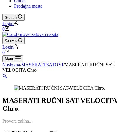
Outlet
Prodajna mesta
Search
Login
Shopping
0
cart
Search
Login
Shopping
0
cart
Menu
Naslovna
/
MASERATI SATOVI
/
MASERATI RUČNI SAT-
VELOCITA Chro.
🔍
MASERATI RUČNI SAT-VELOCITA
Chro.
Provera zaliha...