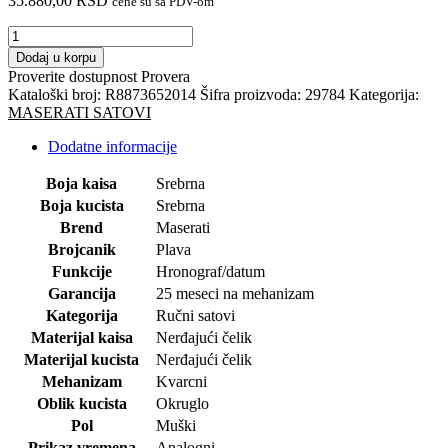
35.880,00
RSD
cene su sa PDV-om
MASERATI
RUČNI
Dodaj u korpu
SAT-
Proverite dostupnost
Provera
VELOCITA
Kataloški broj:
R8873652014
Šifra proizvoda:
29784
Kategorija:
Chro.
MASERATI SATOVI
količina
Dodatne informacije
Boja kaisa
Srebrna
Boja kucista
Srebrna
Brend
Maserati
Brojcanik
Plava
Funkcije
Hronograf/datum
Garancija
25 meseci na mehanizam
Kategorija
Ručni satovi
Materijal kaisa
Nerđajući čelik
Materijal kucista
Nerđajući čelik
Mehanizam
Kvarcni
Oblik kucista
Okruglo
Pol
Muški
Prikaz vremena
Analogni