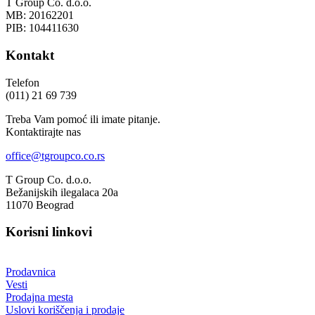
T Group Co. d.o.o.
MB: 20162201
PIB: 104411630
Kontakt
Telefon
(011) 21 69 739
Treba Vam pomoć ili imate pitanje.
Kontaktirajte nas
office@tgroupco.co.rs
T Group Co. d.o.o.
Bežanijskih ilegalaca 20a
11070 Beograd
Korisni linkovi
Prodavnica
Vesti
Prodajna mesta
Uslovi koriščenja i prodaje