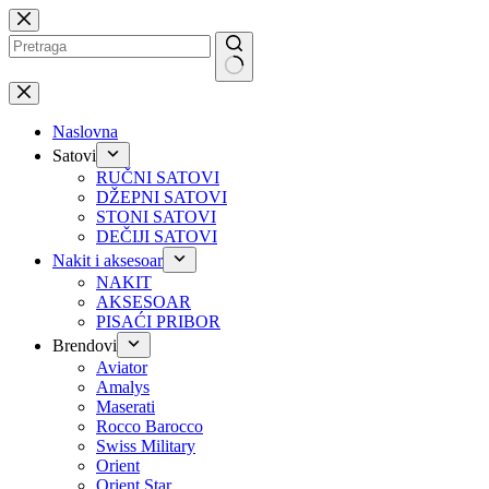
Preskoči
na
No
results
Naslovna
Satovi
RUČNI SATOVI
DŽEPNI SATOVI
STONI SATOVI
DEČIJI SATOVI
Nakit i aksesoar
NAKIT
AKSESOAR
PISAĆI PRIBOR
Brendovi
Aviator
Amalys
Maserati
Rocco Barocco
Swiss Military
Orient
Orient Star