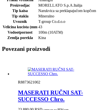
Proizvodjac
MORELLATO S.p.A.Italija
Tip kaisa
Narukvica sa preklapajućom kopčom
Tip stakla
Mineralno
Uvoznik
T-group Co.d.o.o
Velicina kucista (mm
43
Vodootpornost
100m (10ATM)
Zemlja porekla
Kina
Povezani proizvodi
R8873621002
MASERATI RUČNI SAT-
SUCCESSO Chro.
23.880,00
RSD
cene su sa PDV-om