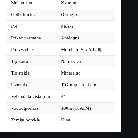
Mehanizam
Kvarcni
Oblik kucista
Okruglo
Pol
Muški
Prikaz vremena
Analogni
Proizvodjac
Morellato S.p.A,Italija
Tip kaisa
Narukvica
Tip stakla
Mineralno
Uvoznik
T-Group Co. d.o.o.
Velicina kucista (mm
44
Vodootpornost
100m (10ATM)
Zemlja porekla
Kina