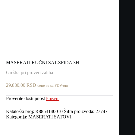
MASERATI RUČNI SAT-SFIDA 3H
Greška pri proveri zaliha
29.880,00
RSD
cene su sa PDV-om
Proverite dostupnost
Provera
Kataloški broj:
R8853140010
Šifra proizvoda:
27747
Kategorija:
MASERATI SATOVI