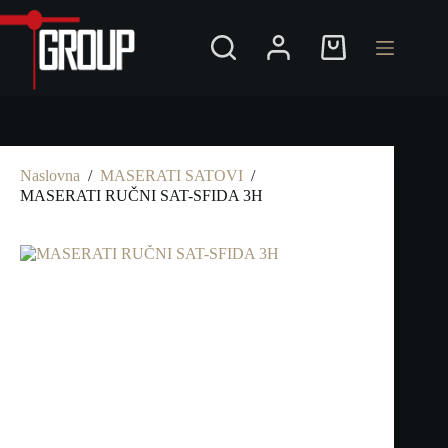
Preskoči
na
Shopping
cart
Naslovna
/
MASERATI SATOVI
/
MASERATI RUČNI SAT-SFIDA 3H