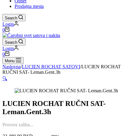
Outlet
Prodajna mesta
Search
Login
Shopping
0
cart
Search
Login
Shopping
0
cart
Menu
Naslovna
/
LUCIEN ROCHAT SATOVI
/
LUCIEN ROCHAT
RUČNI SAT- Leman.Gent.3h
🔍
LUCIEN ROCHAT RUČNI SAT-
Leman.Gent.3h
Provera zaliha...