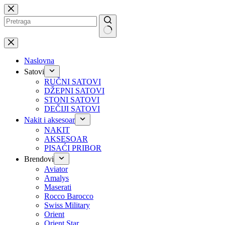
Preskoči
na
No
results
Naslovna
Satovi
RUČNI SATOVI
DŽEPNI SATOVI
STONI SATOVI
DEČIJI SATOVI
Nakit i aksesoar
NAKIT
AKSESOAR
PISAĆI PRIBOR
Brendovi
Aviator
Amalys
Maserati
Rocco Barocco
Swiss Military
Orient
Orient Star