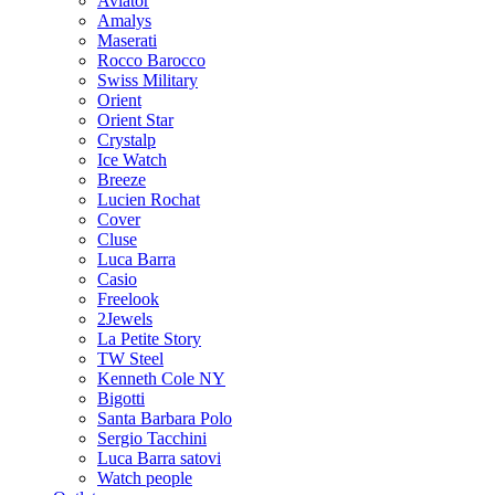
Aviator
Amalys
Maserati
Rocco Barocco
Swiss Military
Orient
Orient Star
Crystalp
Ice Watch
Breeze
Lucien Rochat
Cover
Cluse
Luca Barra
Casio
Freelook
2Jewels
La Petite Story
TW Steel
Kenneth Cole NY
Bigotti
Santa Barbara Polo
Sergio Tacchini
Luca Barra satovi
Watch people