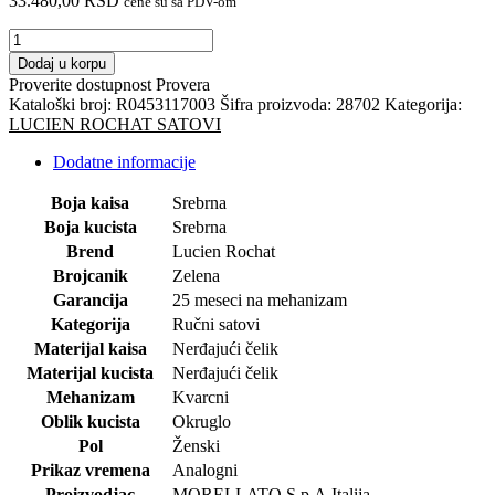
33.480,00
RSD
cene su sa PDV-om
LUCIEN
ROCHAT
Dodaj u korpu
RUČNI
Proverite dostupnost
Provera
SAT-
Kataloški broj:
R0453117003
Šifra proizvoda:
28702
Kategorija:
Leman.Gent.3h
LUCIEN ROCHAT SATOVI
količina
Dodatne informacije
Boja kaisa
Srebrna
Boja kucista
Srebrna
Brend
Lucien Rochat
Brojcanik
Zelena
Garancija
25 meseci na mehanizam
Kategorija
Ručni satovi
Materijal kaisa
Nerđajući čelik
Materijal kucista
Nerđajući čelik
Mehanizam
Kvarcni
Oblik kucista
Okruglo
Pol
Ženski
Prikaz vremena
Analogni
Proizvodjac
MORELLATO S.p.A.Italija