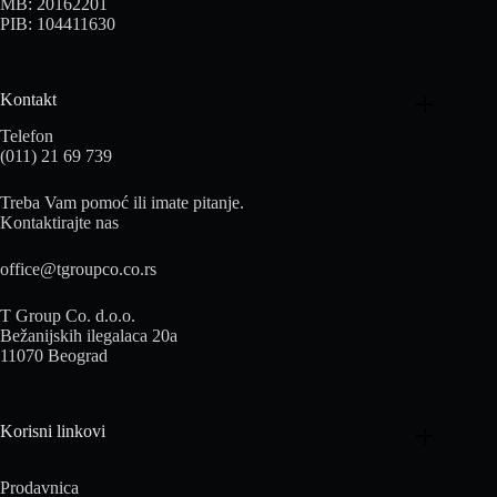
MB: 20162201
PIB: 104411630
Kontakt
Telefon
(011) 21 69 739
Treba Vam pomoć ili imate pitanje.
Kontaktirajte nas
office@tgroupco.co.rs
T Group Co. d.o.o.
Bežanijskih ilegalaca 20a
11070 Beograd
Korisni linkovi
Prodavnica