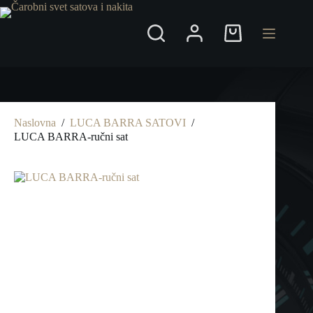
Preskoči
na
Shopping
cart
Naslovna
/
LUCA BARRA SATOVI
/
LUCA BARRA-ručni sat