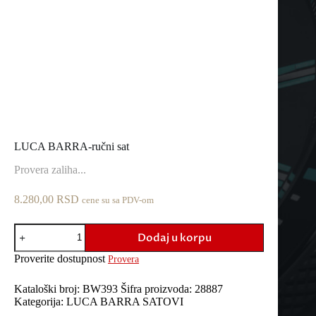
LUCA BARRA-ručni sat
Provera zaliha...
8.280,00
RSD
cene su sa PDV-om
LUCA
Dodaj u korpu
BARRA-
ručni
Proverite dostupnost
Provera
sat
količina
Kataloški broj:
BW393
Šifra proizvoda:
28887
Kategorija:
LUCA BARRA SATOVI