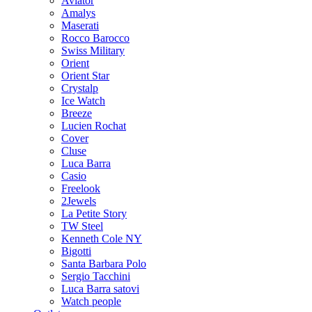
Aviator
Amalys
Maserati
Rocco Barocco
Swiss Military
Orient
Orient Star
Crystalp
Ice Watch
Breeze
Lucien Rochat
Cover
Cluse
Luca Barra
Casio
Freelook
2Jewels
La Petite Story
TW Steel
Kenneth Cole NY
Bigotti
Santa Barbara Polo
Sergio Tacchini
Luca Barra satovi
Watch people