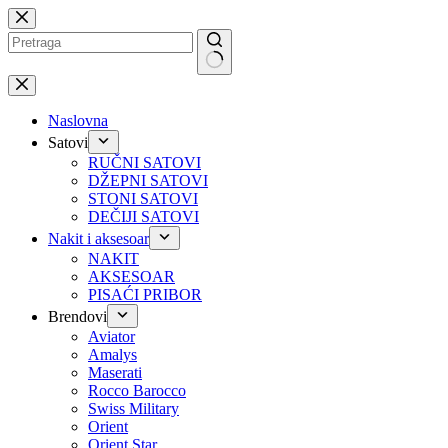
Preskoči
na
No
results
Naslovna
Satovi
RUČNI SATOVI
DŽEPNI SATOVI
STONI SATOVI
DEČIJI SATOVI
Nakit i aksesoar
NAKIT
AKSESOAR
PISAĆI PRIBOR
Brendovi
Aviator
Amalys
Maserati
Rocco Barocco
Swiss Military
Orient
Orient Star