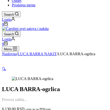
Outlet
Prodajna mesta
Search
Login
Shopping
0
cart
Search
Login
Shopping
0
cart
Menu
Naslovna
/
LUCA BARRA NAKIT
/
LUCA BARRA-ogrlica
🔍
LUCA BARRA-ogrlica
Provera zaliha...
6.130,00
RSD
cene su sa PDV-om