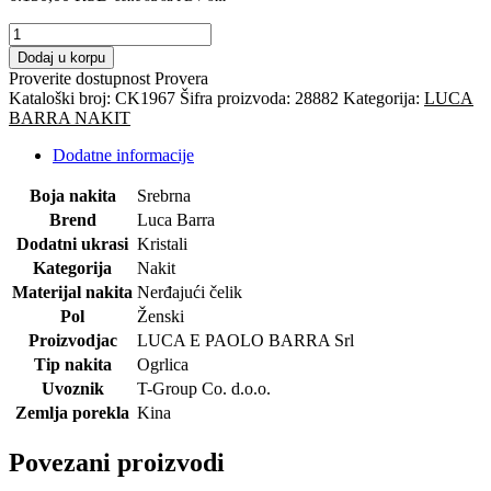
LUCA
BARRA-
Dodaj u korpu
ogrlica
Proverite dostupnost
Provera
količina
Kataloški broj:
CK1967
Šifra proizvoda:
28882
Kategorija:
LUCA
BARRA NAKIT
Dodatne informacije
Boja nakita
Srebrna
Brend
Luca Barra
Dodatni ukrasi
Kristali
Kategorija
Nakit
Materijal nakita
Nerđajući čelik
Pol
Ženski
Proizvodjac
LUCA E PAOLO BARRA Srl
Tip nakita
Ogrlica
Uvoznik
T-Group Co. d.o.o.
Zemlja porekla
Kina
Povezani proizvodi