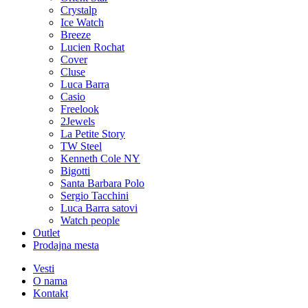
Crystalp
Ice Watch
Breeze
Lucien Rochat
Cover
Cluse
Luca Barra
Casio
Freelook
2Jewels
La Petite Story
TW Steel
Kenneth Cole NY
Bigotti
Santa Barbara Polo
Sergio Tacchini
Luca Barra satovi
Watch people
Outlet
Prodajna mesta
Vesti
O nama
Kontakt