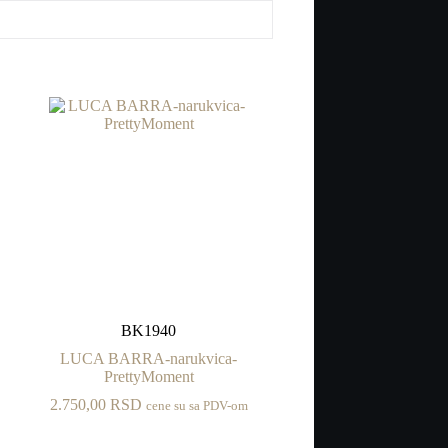
BK1940
LUCA BARRA-narukvica-
PrettyMoment
2.750,00
RSD
cene su sa PDV-om