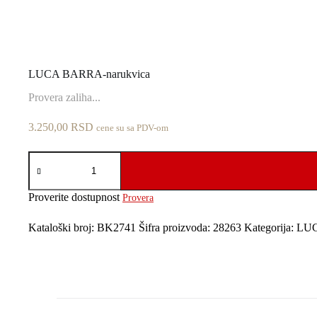
LUCA BARRA-narukvica
Provera zaliha...
3.250,00
RSD
cene su sa PDV-om
LUCA
BARRA-
narukvica
količina
Proverite dostupnost
Provera
Kataloški broj:
BK2741
Šifra proizvoda:
28263
Kategorija:
LU