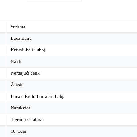
Srebrna
Luca Barra
Kristali-beli i uboji
Nakit
Nerđajući čelik
Ženski
Luca e Paolo Barra Srl.Italija
Narukvica
T-group Co.d.o.o
16+3cm