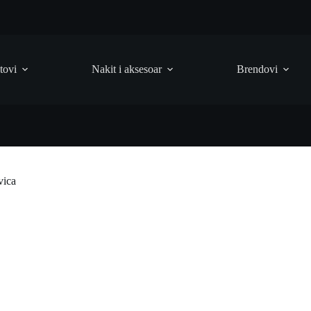
tovi
Nakit i aksesoar
Brendovi
ica