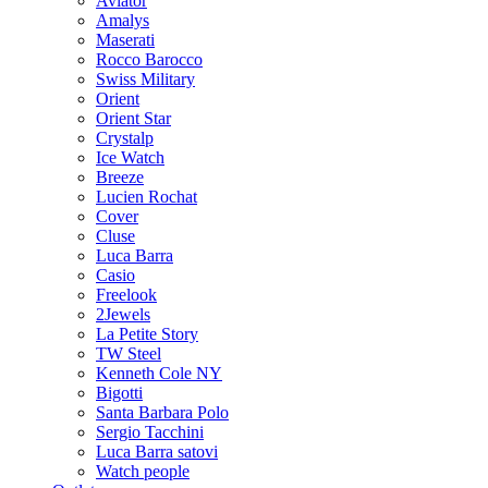
Aviator
Amalys
Maserati
Rocco Barocco
Swiss Military
Orient
Orient Star
Crystalp
Ice Watch
Breeze
Lucien Rochat
Cover
Cluse
Luca Barra
Casio
Freelook
2Jewels
La Petite Story
TW Steel
Kenneth Cole NY
Bigotti
Santa Barbara Polo
Sergio Tacchini
Luca Barra satovi
Watch people