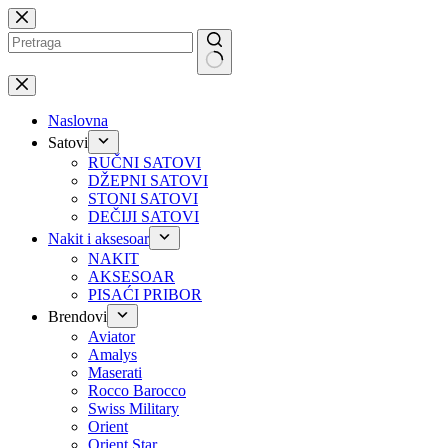
Preskoči
na
No
results
Naslovna
Satovi
RUČNI SATOVI
DŽEPNI SATOVI
STONI SATOVI
DEČIJI SATOVI
Nakit i aksesoar
NAKIT
AKSESOAR
PISAĆI PRIBOR
Brendovi
Aviator
Amalys
Maserati
Rocco Barocco
Swiss Military
Orient
Orient Star