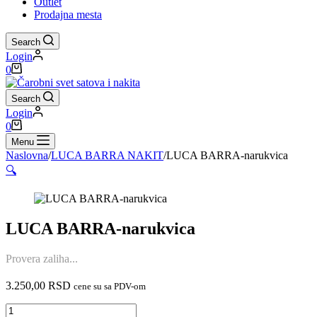
Outlet
Prodajna mesta
Search
Login
Shopping
0
cart
Search
Login
Shopping
0
cart
Menu
Naslovna
/
LUCA BARRA NAKIT
/
LUCA BARRA-narukvica
🔍
LUCA BARRA-narukvica
Provera zaliha...
3.250,00
RSD
cene su sa PDV-om
LUCA