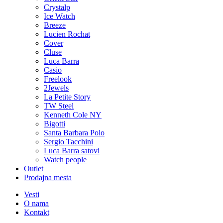
Crystalp
Ice Watch
Breeze
Lucien Rochat
Cover
Cluse
Luca Barra
Casio
Freelook
2Jewels
La Petite Story
TW Steel
Kenneth Cole NY
Bigotti
Santa Barbara Polo
Sergio Tacchini
Luca Barra satovi
Watch people
Outlet
Prodajna mesta
Vesti
O nama
Kontakt