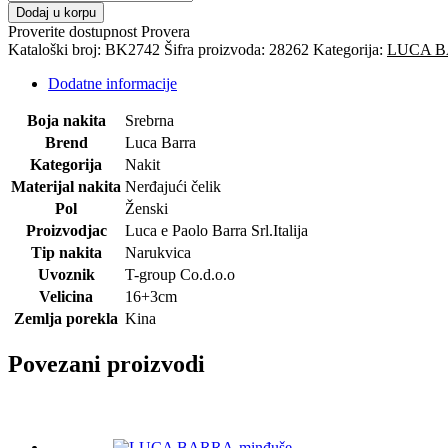
BARRA-
Dodaj u korpu
narukvica
Proverite dostupnost
Provera
količina
Kataloški broj:
BK2742
Šifra proizvoda:
28262
Kategorija:
LUCA B
Dodatne informacije
Boja nakita
Srebrna
Brend
Luca Barra
Kategorija
Nakit
Materijal nakita
Nerđajući čelik
Pol
Ženski
Proizvodjac
Luca e Paolo Barra Srl.Italija
Tip nakita
Narukvica
Uvoznik
T-group Co.d.o.o
Velicina
16+3cm
Zemlja porekla
Kina
Povezani proizvodi