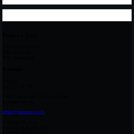
Podaci o firmi
T Group Co. d.o.o.
MB: 20162201
PIB: 104411630
Kontakt
Telefon
(011) 21 69 739
Treba Vam pomoć ili imate pitanje.
Kontaktirajte nas
office@tgroupco.co.rs
T Group Co. d.o.o.
Bežanijskih ilegalaca 20a
11070 Beograd