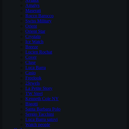
Aviator
Amalys
Maserati
Rocco Barocco
Swiss Military
Orient
Orient Star
Crystalp
Ice Watch
Breeze
Lucien Rochat
Cover
Cluse
Luca Barra
Casio
Freelook
2Jewels
La Petite Story
TW Steel
Kenneth Cole NY
Bigotti
Santa Barbara Polo
Sergio Tacchini
Luca Barra satovi
Watch people