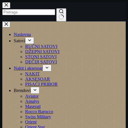
Preskoči
na
No
results
Naslovna
Satovi
RUČNI SATOVI
DŽEPNI SATOVI
STONI SATOVI
DEČIJI SATOVI
Nakit i aksesoar
NAKIT
AKSESOAR
PISAĆI PRIBOR
Brendovi
Aviator
Amalys
Maserati
Rocco Barocco
Swiss Military
Orient
Orient Star