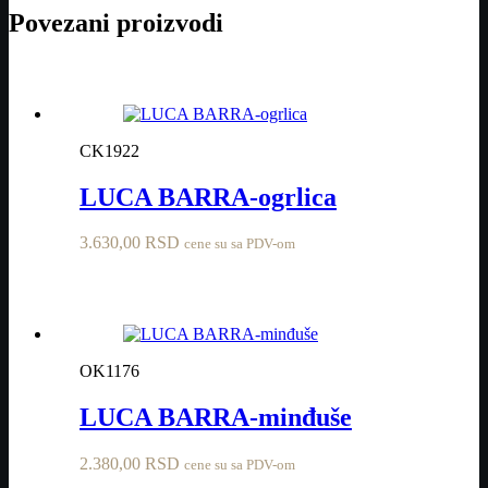
Povezani proizvodi
CK1922
LUCA BARRA-ogrlica
3.630,00
RSD
cene su sa PDV-om
OK1176
LUCA BARRA-minđuše
2.380,00
RSD
cene su sa PDV-om