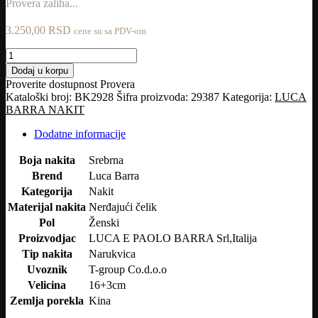
Provera zaliha...
3.250,00
RSD
cene su sa PDV-om
LUCA
BARRA-
Dodaj u korpu
narukvica
Proverite dostupnost
Provera
količina
Kataloški broj:
BK2928
Šifra proizvoda:
29387
Kategorija:
LUCA
BARRA NAKIT
Dodatne informacije
Boja nakita
Srebrna
Brend
Luca Barra
Kategorija
Nakit
Materijal nakita
Nerđajući čelik
Pol
Ženski
Proizvodjac
LUCA E PAOLO BARRA Srl,Italija
Tip nakita
Narukvica
Uvoznik
T-group Co.d.o.o
Velicina
16+3cm
Zemlja porekla
Kina