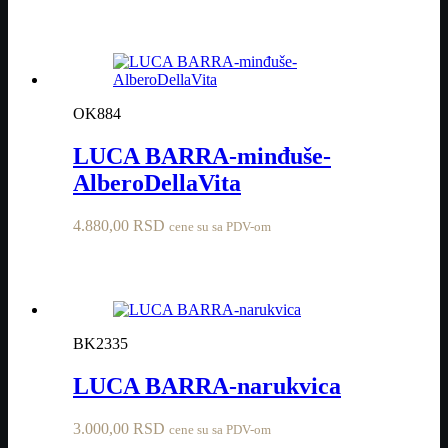
OK884
LUCA BARRA-minđuše-
AlberoDellaVita
4.880,00
RSD
cene su sa PDV-om
BK2335
LUCA BARRA-narukvica
3.000,00
RSD
cene su sa PDV-om