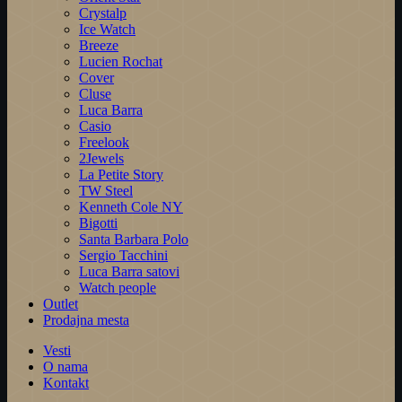
Crystalp
Ice Watch
Breeze
Lucien Rochat
Cover
Cluse
Luca Barra
Casio
Freelook
2Jewels
La Petite Story
TW Steel
Kenneth Cole NY
Bigotti
Santa Barbara Polo
Sergio Tacchini
Luca Barra satovi
Watch people
Outlet
Prodajna mesta
Vesti
O nama
Kontakt