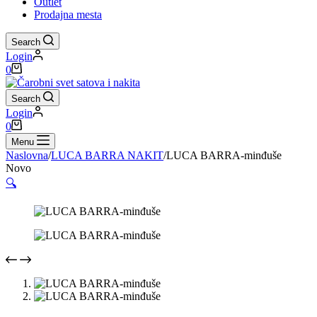
Outlet
Prodajna mesta
Search
Login
Shopping
0
cart
Search
Login
Shopping
0
cart
Menu
Naslovna
/
LUCA BARRA NAKIT
/
LUCA BARRA-minđuše
Novo
🔍