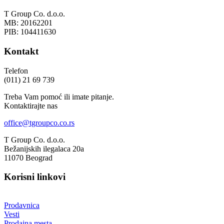
T Group Co. d.o.o.
MB: 20162201
PIB: 104411630
Kontakt
Telefon
(011) 21 69 739
Treba Vam pomoć ili imate pitanje.
Kontaktirajte nas
office@tgroupco.co.rs
T Group Co. d.o.o.
Bežanijskih ilegalaca 20a
11070 Beograd
Korisni linkovi
Prodavnica
Vesti
Prodajna mesta