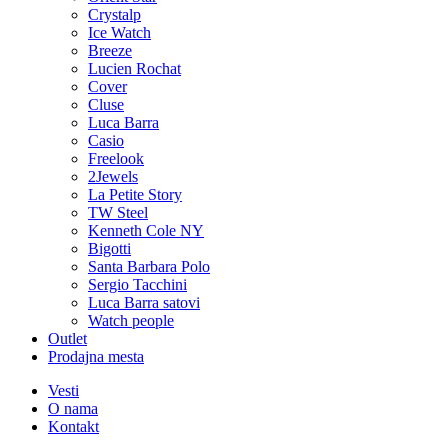
Crystalp
Ice Watch
Breeze
Lucien Rochat
Cover
Cluse
Luca Barra
Casio
Freelook
2Jewels
La Petite Story
TW Steel
Kenneth Cole NY
Bigotti
Santa Barbara Polo
Sergio Tacchini
Luca Barra satovi
Watch people
Outlet
Prodajna mesta
Vesti
O nama
Kontakt