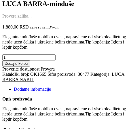
LUCA BARRA-minđuše
Provera zaliha...
1.880,00
RSD
cene su sa PDV-om
Elegantne minđuše u obliku cveta, napravljene od visokokvalitetnog
nerđajućeg čelika i ukrašene belim cirkonima.Tip kopčanja: Iglom i
leptir kopčom
LUCA
BARRA-
Dodaj u korpu
minđuše
Proverite dostupnost
Provera
količina
Kataloški broj:
OK1665
Šifra proizvoda:
30477
Kategorija:
LUCA
BARRA NAKIT
Dodatne informacije
Opis proizvoda
Elegantne minđuše u obliku cveta, napravljene od visokokvalitetnog
nerđajućeg čelika i ukrašene belim cirkonima.Tip kopčanja: Iglom i
leptir kopčom