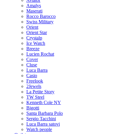
Aviator
Amalys
Maserati
Rocco Barocco
Swiss Military
Orient
Orient Star
Crystalp
Ice Watch
Breeze
Lucien Rochat
Cover
Cluse
Luca Barra
Casio
Freelook
2Jewels
La Petite Story
TW Steel
Kenneth Cole NY
Bigotti
Santa Barbara Polo
Sergio Tacchini
Luca Barra satovi
Watch people