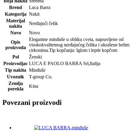
Boja nakita
Srebrna
Brend
Luca Barra
Kategorija
Nakit
Materijal
Nerđajući čelik
nakita
Novo
Novo
Elegantne minđuše u obliku cveta, napravljene od
Opis
visokokvalitetnog nerđajućeg čelika i ukrašene belim
proizvoda
cirkonima.Tip kopčanja: Iglom i leptir kopčom
Pol
Ženski
Proizvodjac
LUCA E PAOLO BARRA Srl,Italija
Tip nakita
Minđuše
Uvoznik
T-group Co.
Zemlja
Kina
porekla
Povezani proizvodi