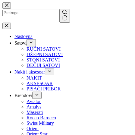
Preskoči
na
No
results
Naslovna
Satovi
RUČNI SATOVI
DŽEPNI SATOVI
STONI SATOVI
DEČIJI SATOVI
Nakit i aksesoar
NAKIT
AKSESOAR
PISAĆI PRIBOR
Brendovi
Aviator
Amalys
Maserati
Rocco Barocco
Swiss Military
Orient
Orient Star