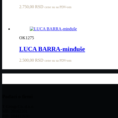
2.750,00
RSD
cene su sa PDV-om
OK1275
LUCA BARRA-minđuše
2.500,00
RSD
cene su sa PDV-om
Podaci o firmi
T Group Co. d.o.o.
MB: 20162201
PIB: 104411630