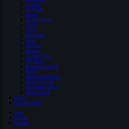
Crystalp
Ice Watch
Breeze
Lucien Rochat
Cover
Cluse
Luca Barra
Casio
Freelook
2Jewels
La Petite Story
TW Steel
Kenneth Cole NY
Bigotti
Santa Barbara Polo
Sergio Tacchini
Luca Barra satovi
Watch people
Outlet
Prodajna mesta
Vesti
O nama
Kontakt