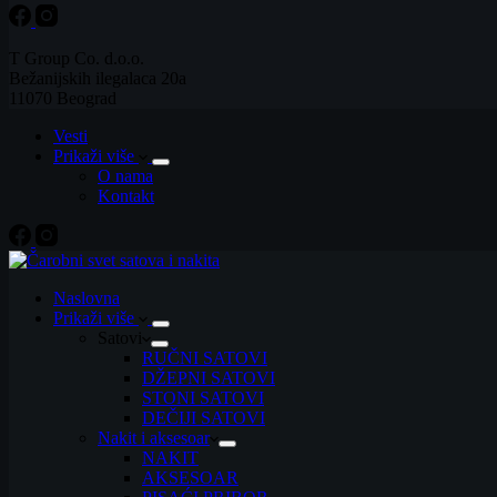
T Group Co. d.o.o.
Bežanijskih ilegalaca 20a
11070 Beograd
Vesti
Prikaži više
O nama
Kontakt
Naslovna
Prikaži više
Satovi
RUČNI SATOVI
DŽEPNI SATOVI
STONI SATOVI
DEČIJI SATOVI
Nakit i aksesoar
NAKIT
AKSESOAR