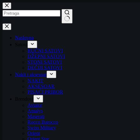
Preskoči
na
No
results
Naslovna
Satovi
RUČNI SATOVI
DŽEPNI SATOVI
STONI SATOVI
DEČIJI SATOVI
Nakit i aksesoar
NAKIT
AKSESOAR
PISAĆI PRIBOR
Brendovi
Aviator
Amalys
Maserati
Rocco Barocco
Swiss Military
Orient
Orient Star