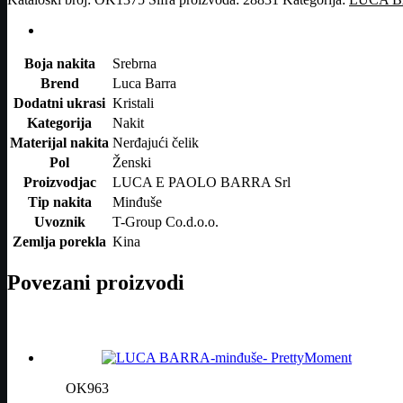
Dodatne informacije
Boja nakita
Srebrna
Brend
Luca Barra
Dodatni ukrasi
Kristali
Kategorija
Nakit
Materijal nakita
Nerđajući čelik
Pol
Ženski
Proizvodjac
LUCA E PAOLO BARRA Srl
Tip nakita
Minđuše
Uvoznik
T-Group Co.d.o.o.
Zemlja porekla
Kina
Povezani proizvodi
OK963