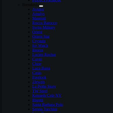
PISAĆI PRIBOR
Brendovi
Aviator
Amalys
Maserati
Rocco Barocco
Swiss Military
Orient
Orient Star
Crystalp
Ice Watch
Breeze
Lucien Rochat
Cover
Cluse
Luca Barra
Casio
Freelook
2Jewels
La Petite Story
TW Steel
Kenneth Cole NY
Bigotti
Santa Barbara Polo
Sergio Tacchini