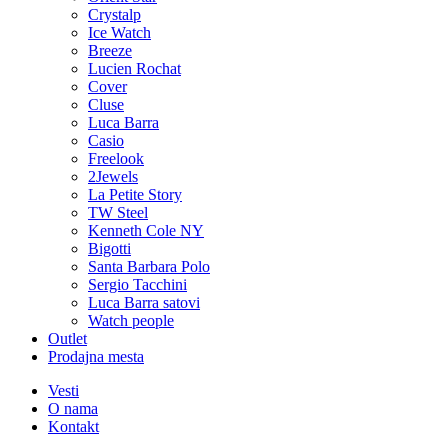
Crystalp
Ice Watch
Breeze
Lucien Rochat
Cover
Cluse
Luca Barra
Casio
Freelook
2Jewels
La Petite Story
TW Steel
Kenneth Cole NY
Bigotti
Santa Barbara Polo
Sergio Tacchini
Luca Barra satovi
Watch people
Outlet
Prodajna mesta
Vesti
O nama
Kontakt