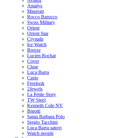
Aviator
Amalys
Maserati
Rocco Barocco
Swiss Military
Orient
Orient Star
Crystalp
Ice Watch
Breeze
Lucien Rochat
Cover
Cluse
Luca Barra
Casio
Freelook
2Jewels
La Petite Story
TW Steel
Kenneth Cole NY
Bigotti
Santa Barbara Polo
Sergio Tacchini
Luca Barra satovi
Watch people