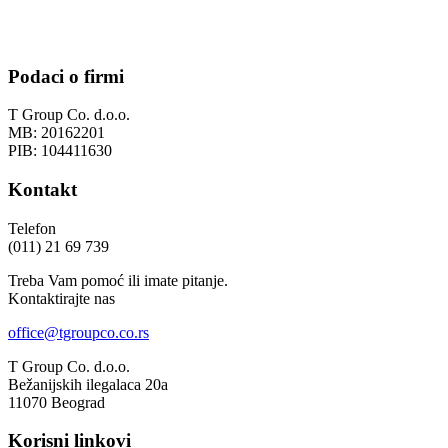
Podaci o firmi
T Group Co. d.o.o.
MB: 20162201
PIB: 104411630
Kontakt
Telefon
(011) 21 69 739
Treba Vam pomoć ili imate pitanje.
Kontaktirajte nas
office@tgroupco.co.rs
T Group Co. d.o.o.
Bežanijskih ilegalaca 20a
11070 Beograd
Korisni linkovi