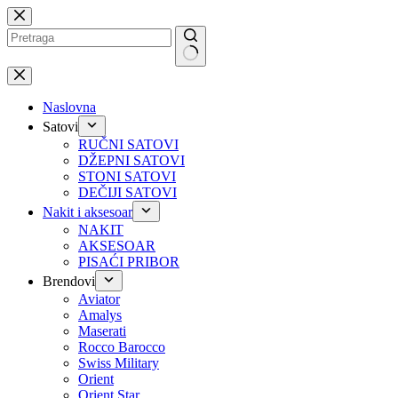
Preskoči
na
No
results
Naslovna
Satovi
RUČNI SATOVI
DŽEPNI SATOVI
STONI SATOVI
DEČIJI SATOVI
Nakit i aksesoar
NAKIT
AKSESOAR
PISAĆI PRIBOR
Brendovi
Aviator
Amalys
Maserati
Rocco Barocco
Swiss Military
Orient
Orient Star