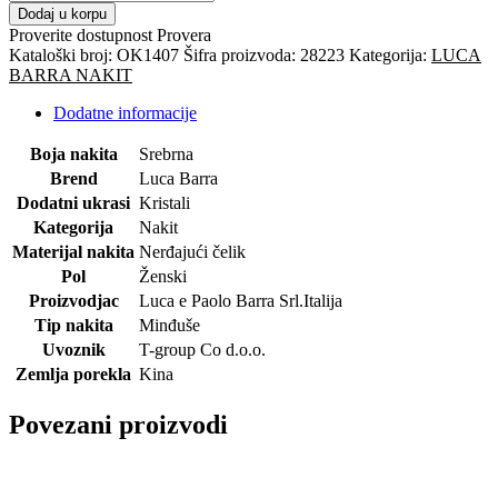
BARRA-
Dodaj u korpu
minđuše
Proverite dostupnost
Provera
količina
Kataloški broj:
OK1407
Šifra proizvoda:
28223
Kategorija:
LUCA
BARRA NAKIT
Dodatne informacije
Boja nakita
Srebrna
Brend
Luca Barra
Dodatni ukrasi
Kristali
Kategorija
Nakit
Materijal nakita
Nerđajući čelik
Pol
Ženski
Proizvodjac
Luca e Paolo Barra Srl.Italija
Tip nakita
Minđuše
Uvoznik
T-group Co d.o.o.
Zemlja porekla
Kina
Povezani proizvodi