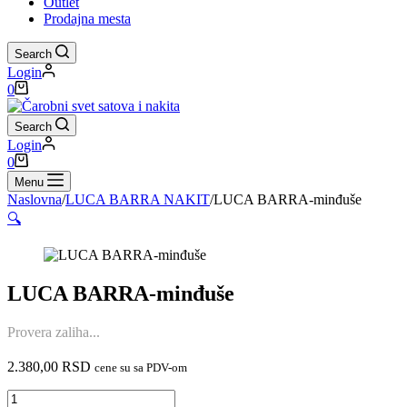
Outlet
Prodajna mesta
Search
Login
Shopping
0
cart
Search
Login
Shopping
0
cart
Menu
Naslovna
/
LUCA BARRA NAKIT
/
LUCA BARRA-minđuše
🔍
LUCA BARRA-minđuše
Provera zaliha...
2.380,00
RSD
cene su sa PDV-om
LUCA