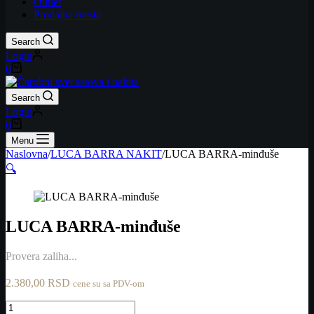
Outlet
Prodajna mesta
Search
Login
Shopping
0
cart
Search
Login
Shopping
0
cart
Menu
Naslovna
/
LUCA BARRA NAKIT
/
LUCA BARRA-minđuše
🔍
LUCA BARRA-minđuše
Provera zaliha...
2.380,00
RSD
cene su sa PDV-om
LUCA