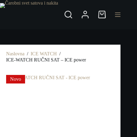
Preskoči
na
Shopping
cart
Naslovna
/
ICE WATCH
/
ICE-WATCH RUČNI SAT – ICE power
Novo