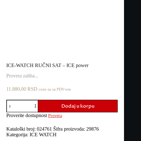
ICE-WATCH RUČNI SAT – ICE power
Provera zaliha...
11.880,00
RSD
cene su sa PDV-om
ICE-
Dodaj u korpu
WATCH
RUČNI
Proverite dostupnost
Provera
SAT
-
ICE
Kataloški broj:
024761
Šifra proizvoda:
29876
power
Kategorija:
ICE WATCH
količina