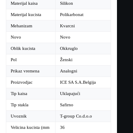
Materijal kaisa
Silikon
Materijal kucista
Polikarbonat
Mehanizam
Kvarcni
Novo
Novo
Oblik kucista
Okkruglo
Pol
Ženski
Prikaz vremena
Analogni
Proizvodjac
ICE SA S.A.Belgija
Tip kaisa
Uklapajući
Tip stakla
Safirno
Uvoznik
T-group Co.d.o.o
Velicina kucista (mm
36