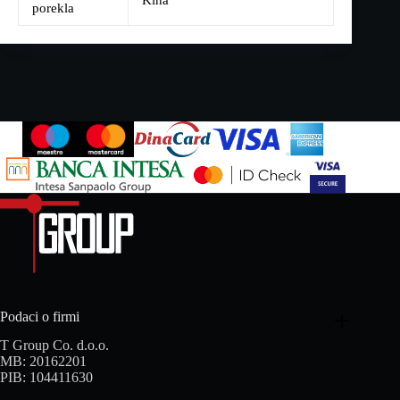
Kina
porekla
Podaci o firmi
T Group Co. d.o.o.
MB: 20162201
PIB: 104411630