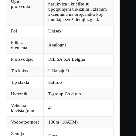
Opis
narukvica i kućište su
proizvoda
upotpunjeni tirkiznim i zlatnim
akcentima na brojčaniku koji
mu daju svež, letnji izgled.
Pol
Unisex
Prikaz
Analogni
vremena
Proizvodjac
ICE SA S.A.Belgija
Tip kaisa
Uklapajući
Tip stakla
Safirno
Uvoznik
T-group Co.d.o.o
Velicina
41
kucista (mm
Vodootpornost
100m (10ATM)
Zemlja