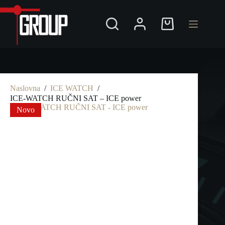
Preskoči
na
Shopping
cart
Naslovna
/
ICE WATCH
/
ICE-WATCH RUČNI SAT – ICE power
Novo