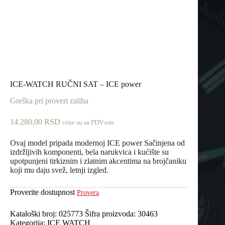
ICE-WATCH RUČNI SAT – ICE power
Greška pri proveri zaliha
14.280,00
RSD
cene su sa PDV-om
Ovaj model pripada modernoj ICE power Sačinjena od
izdržljivih komponenti, bela narukvica i kućište su
upotpunjeni tirkiznim i zlatnim akcentima na brojčaniku
koji mu daju svež, letnji izgled.
Proverite dostupnost
Provera
Kataloški broj:
025773
Šifra proizvoda:
30463
Kategorija:
ICE WATCH