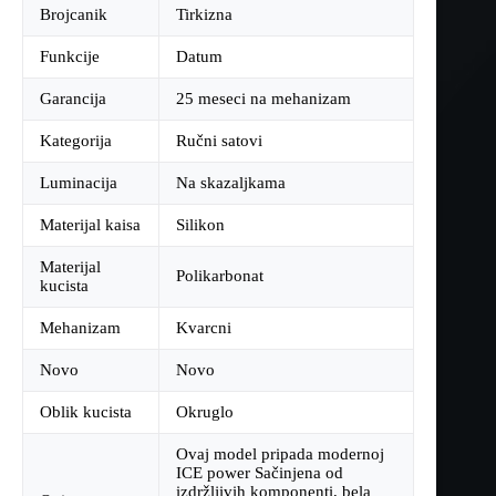
Brojcanik
Tirkizna
Funkcije
Datum
Garancija
25 meseci na mehanizam
Kategorija
Ručni satovi
Luminacija
Na skazaljkama
Materijal kaisa
Silikon
Materijal
Polikarbonat
kucista
Mehanizam
Kvarcni
Novo
Novo
Oblik kucista
Okruglo
Ovaj model pripada modernoj
ICE power Sačinjena od
izdržljivih komponenti, bela