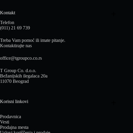
Kontakt
Telefon
(011) 21 69 739
Treba Vam pomoć ili imate pitanje.
Kontaktirajte nas
office@tgroupco.co.rs
T Group Co. d.o.o.
Bežanijskih ilegalaca 20a
11070 Beograd
Korisni linkovi
Prodavnica
Vesti
Prodajna mesta
Uslovi koriščenja i prodaje