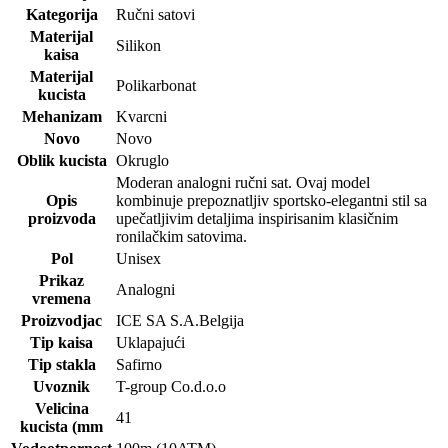
Kategorija
Ručni satovi
Materijal
Silikon
kaisa
Materijal
Polikarbonat
kucista
Mehanizam
Kvarcni
Novo
Novo
Oblik kucista
Okruglo
Moderan analogni ručni sat. Ovaj model
Opis
kombinuje prepoznatljiv sportsko-elegantni stil sa
proizvoda
upečatljivim detaljima inspirisanim klasičnim
ronilačkim satovima.
Pol
Unisex
Prikaz
Analogni
vremena
Proizvodjac
ICE SA S.A.Belgija
Tip kaisa
Uklapajući
Tip stakla
Safirno
Uvoznik
T-group Co.d.o.o
Velicina
41
kucista (mm