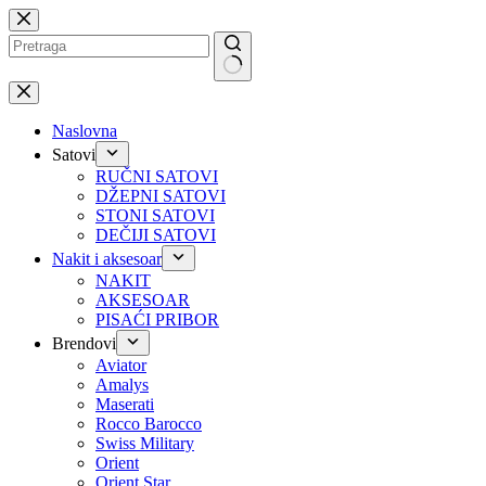
Preskoči
na
No
results
Naslovna
Satovi
RUČNI SATOVI
DŽEPNI SATOVI
STONI SATOVI
DEČIJI SATOVI
Nakit i aksesoar
NAKIT
AKSESOAR
PISAĆI PRIBOR
Brendovi
Aviator
Amalys
Maserati
Rocco Barocco
Swiss Military
Orient
Orient Star