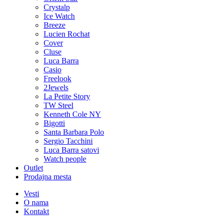
Crystalp
Ice Watch
Breeze
Lucien Rochat
Cover
Cluse
Luca Barra
Casio
Freelook
2Jewels
La Petite Story
TW Steel
Kenneth Cole NY
Bigotti
Santa Barbara Polo
Sergio Tacchini
Luca Barra satovi
Watch people
Outlet
Prodajna mesta
Vesti
O nama
Kontakt