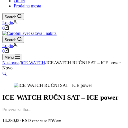
Outlet
Prodajna mesta
Search
Login
Shopping
0
cart
Search
Login
Shopping
0
cart
Menu
Naslovna
/
ICE WATCH
/
ICE-WATCH RUČNI SAT – ICE power
Novo
🔍
ICE-WATCH RUČNI SAT – ICE power
Provera zaliha...
14.280,00
RSD
cene su sa PDV-om