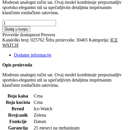
Moderan analogni ručni sat. Ovaj model kombinuje prepoznatljiv
sportsko-elegantni stil sa upečatljivim detaljima inspirisanim
klasičnim ronilačkim satovima.
ICE-
WATCH
Dodaj u korpu
RUČNI
Proverite dostupnost
Provera
SAT
Kataloški broj:
025762
Šifra proizvoda:
30465
Kategorija:
ICE
-
WATCH
ICE
power
Dodatne informacije
količina
Opis proizvoda
Moderan analogni ručni sat. Ovaj model kombinuje prepoznatljiv
sportsko-elegantni stil sa upečatljivim detaljima inspirisanim
klasičnim ronilačkim satovima.
Boja kaisa
Crna
Boja kucista
Crna
Brend
Ice-Watch
Brojcanik
Zelena
Funkcije
Datum
Garancija
25 meseci na mehanizam