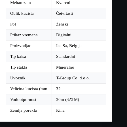
Mehanizam
Kvarcni
Oblik kucista
Četvrtasti
Pol
Ženski
Prikaz vremena
Digitalni
Proizvodjac
Ice Sa, Belgija
Tip kaisa
Standardni
Tip stakla
Mineralno
Uvoznik
T-Group Co. d.o.o.
Velicina kucista (mm
32
Vodootpornost
30m (3ATM)
Zemlja porekla
Kina