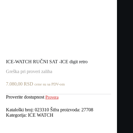
ICE-WATCH RUČNI SAT -ICE digit retro
Greška pri proveri zaliha
7.080,00
RSD
cene su sa PDV-om
Proverite dostupnost
Provera
Kataloški broj:
023310
Šifra proizvoda:
27708
Kategorija:
ICE WATCH