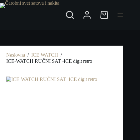
Preskoči
na
Shopping
cart
Naslovna
/
ICE WATCH
/
ICE-WATCH RUČNI SAT -ICE digit retro