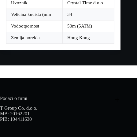
Uvoznik
Crystal TIme d.o.o
Velicina kucista (mm
34
Vodootpornost
50m (5ATM)
Zemlja porekla
Hong Kong
Podaci o firmi
T Group Co. d.o.o.
MB: 20162201
PIB: 104411630