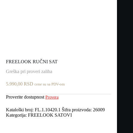
FREELOOK RUČNI SAT
Greška pri proveri zaliha
5.990,00
RSD
cene su sa PDV-om
Proverite dostupnost
Provera
Kataloški broj:
FL.1.10420.1
Šifra proizvoda:
26009
Kategorija:
FREELOOK SATOVI