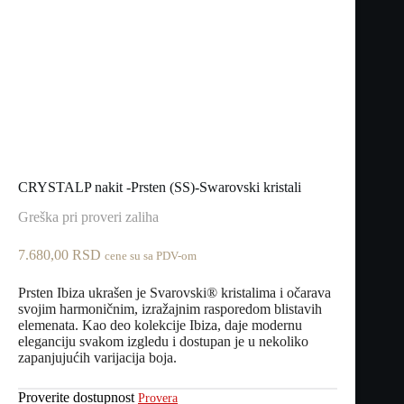
CRYSTALP nakit -Prsten (SS)-Swarovski kristali
Greška pri proveri zaliha
7.680,00
RSD
cene su sa PDV-om
Prsten Ibiza ukrašen je Svarovski® kristalima i očarava
svojim harmoničnim, izražajnim rasporedom blistavih
elemenata. Kao deo kolekcije Ibiza, daje modernu
eleganciju svakom izgledu i dostupan je u nekoliko
zapanjujućih varijacija boja.
Proverite dostupnost
Provera