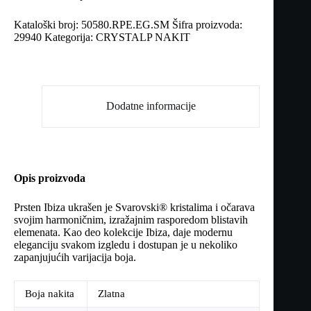
Kataloški broj:
50580.RPE.EG.SM
Šifra proizvoda:
29940
Kategorija:
CRYSTALP NAKIT
Dodatne informacije
Opis proizvoda
Prsten Ibiza ukrašen je Svarovski® kristalima i očarava
svojim harmoničnim, izražajnim rasporedom blistavih
elemenata. Kao deo kolekcije Ibiza, daje modernu
eleganciju svakom izgledu i dostupan je u nekoliko
zapanjujućih varijacija boja.
Boja nakita
Zlatna