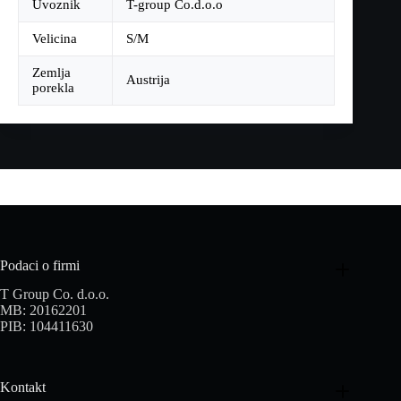
Uvoznik
T-group Co.d.o.o
Velicina
S/M
Zemlja
Austrija
porekla
Podaci o firmi
T Group Co. d.o.o.
MB: 20162201
PIB: 104411630
Kontakt