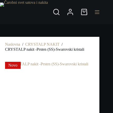
Preskoči
na
Shopping
cart
Naslovna
/
CRYSTALP NAKIT
/
CRYSTALP nakit -Prsten (SS)-Swarovski kristali
Novo