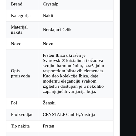
Brend
Crystalp
Kategorija
Nakit
Materijal
Nerđajući čelik
nakita
Novo
Novo
Prsten Ibiza ukrašen je
Svarovski® kristalima i očarava
svojim harmoničnim, izražajnim
Opis
rasporedom blistavih elemenata.
proizvoda
Kao deo kolekcije Ibiza, daje
modernu eleganciju svakom
izgledu i dostupan je u nekoliko
zapanjujućih varijacija boja.
Pol
Ženski
Proizvodjac
CRYSTALP GmbH,Austrija
Tip nakita
Prsten