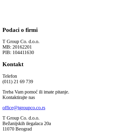
Podaci o firmi
T Group Co. d.o.o.
MB: 20162201
PIB: 104411630
Kontakt
Telefon
(011) 21 69 739
Treba Vam pomoć ili imate pitanje.
Kontaktirajte nas
office@tgroupco.co.rs
T Group Co. d.o.o.
Bežanijskih ilegalaca 20a
11070 Beograd