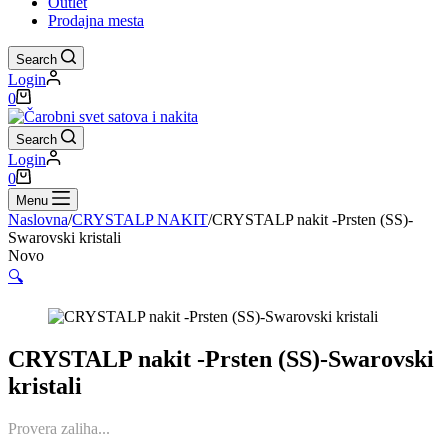
Outlet
Prodajna mesta
Search
Login
Shopping
0
cart
Search
Login
Shopping
0
cart
Menu
Naslovna
/
CRYSTALP NAKIT
/
CRYSTALP nakit -Prsten (SS)-
Swarovski kristali
Novo
🔍
CRYSTALP nakit -Prsten (SS)-Swarovski
kristali
Provera zaliha...