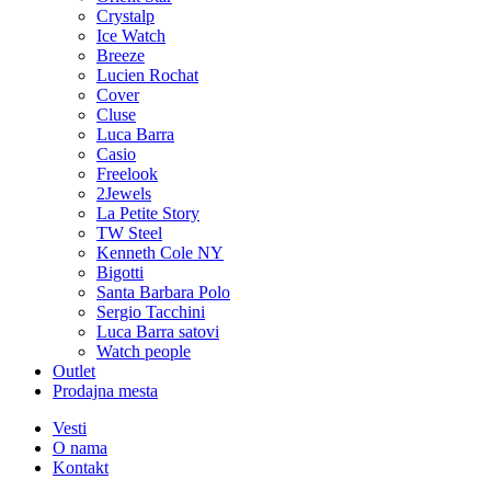
Crystalp
Ice Watch
Breeze
Lucien Rochat
Cover
Cluse
Luca Barra
Casio
Freelook
2Jewels
La Petite Story
TW Steel
Kenneth Cole NY
Bigotti
Santa Barbara Polo
Sergio Tacchini
Luca Barra satovi
Watch people
Outlet
Prodajna mesta
Vesti
O nama
Kontakt