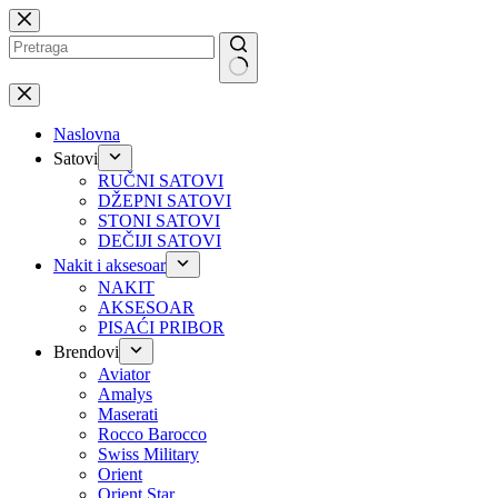
Preskoči
na
No
results
Naslovna
Satovi
RUČNI SATOVI
DŽEPNI SATOVI
STONI SATOVI
DEČIJI SATOVI
Nakit i aksesoar
NAKIT
AKSESOAR
PISAĆI PRIBOR
Brendovi
Aviator
Amalys
Maserati
Rocco Barocco
Swiss Military
Orient
Orient Star