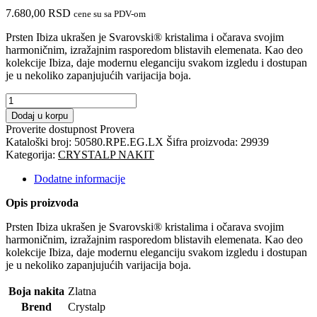
7.680,00
RSD
cene su sa PDV-om
Prsten Ibiza ukrašen je Svarovski® kristalima i očarava svojim
harmoničnim, izražajnim rasporedom blistavih elemenata. Kao deo
kolekcije Ibiza, daje modernu eleganciju svakom izgledu i dostupan
je u nekoliko zapanjujućih varijacija boja.
CRYSTALP
nakit
Dodaj u korpu
-
Proverite dostupnost
Provera
Prsten
Kataloški broj:
50580.RPE.EG.LX
Šifra proizvoda:
29939
(SS)-
Kategorija:
CRYSTALP NAKIT
Swarovski
kristali
Dodatne informacije
količina
Opis proizvoda
Prsten Ibiza ukrašen je Svarovski® kristalima i očarava svojim
harmoničnim, izražajnim rasporedom blistavih elemenata. Kao deo
kolekcije Ibiza, daje modernu eleganciju svakom izgledu i dostupan
je u nekoliko zapanjujućih varijacija boja.
Boja nakita
Zlatna
Brend
Crystalp