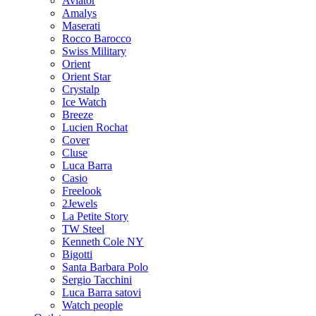
Aviator
Amalys
Maserati
Rocco Barocco
Swiss Military
Orient
Orient Star
Crystalp
Ice Watch
Breeze
Lucien Rochat
Cover
Cluse
Luca Barra
Casio
Freelook
2Jewels
La Petite Story
TW Steel
Kenneth Cole NY
Bigotti
Santa Barbara Polo
Sergio Tacchini
Luca Barra satovi
Watch people