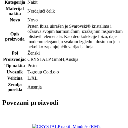
Kategorija
Nakit
Materijal
Nerđajući čelik
nakita
Novo
Novo
Prsten Ibiza ukrašen je Svarovski® kristalima i
očarava svojim harmoničnim, izražajnim rasporedom
Opis
blistavih elemenata. Kao deo kolekcije Ibiza, daje
proizvoda
modernu eleganciju svakom izgledu i dostupan je u
nekoliko zapanjujućih varijacija boja.
Pol
Ženski
Proizvodjac
CRYSTALP GmbH,Austija
Tip nakita
Prsten
Uvoznik
T-group Co.d.o.o
Velicina
L/XL
Zemlja
Austrija
porekla
Povezani proizvodi