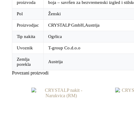
proizvoda
boja – savršen za bezvremenski izgled i stils
Pol
Ženski
Proizvodjac
CRYSTALP GmbH,Austrija
Tip nakita
Ogrlica
Uvoznik
T-group Co.d.o.o
Zemlja
Austrija
porekla
Povezani proizvodi