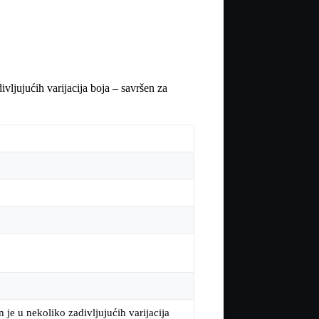
ljujućih varijacija boja – savršen za
e u nekoliko zadivljujućih varijacija