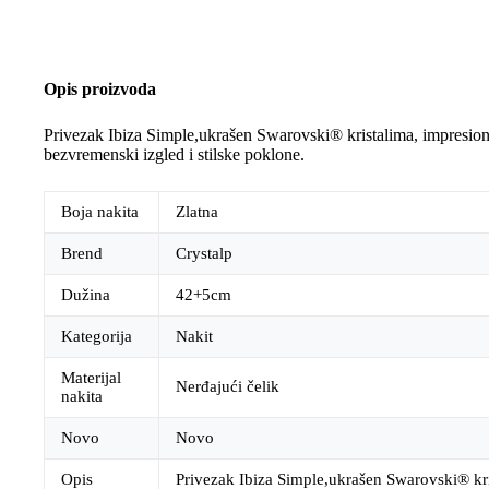
Opis proizvoda
Privezak Ibiza Simple,ukrašen Swarovski® kristalima, impresionir
bezvremenski izgled i stilske poklone.
Boja nakita
Zlatna
Brend
Crystalp
Dužina
42+5cm
Kategorija
Nakit
Materijal
Nerđajući čelik
nakita
Novo
Novo
Opis
Privezak Ibiza Simple,ukrašen Swarovski® kris