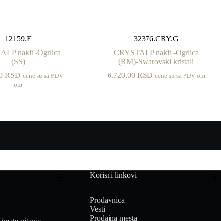
12159.E
32376.CRY.G
LP nakit -Ogrlica
CRYSTALP nakit -Ogrlica
(SS)
(RM)-Swarovski kristali
00
RSD
6.720,00
RSD
cene su sa PDV-
cene su sa PDV-om
om
Korisni linkovi
Prodavnica
Vesti
Prodajna mesta
imate pitanje.