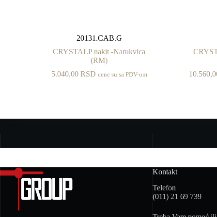
20131.CAB.G
CRYSTALP nakit -Narukvica
CRYSTA
(RM)
5.040,00
RSD
10.560,
cene su sa PDV-om
Kontakt
Telefon
(011) 21 69 739
Treba Vam pomoć ili 