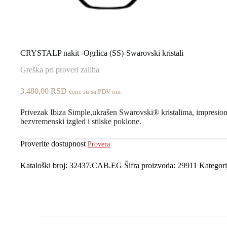
CRYSTALP nakit -Ogrlica (SS)-Swarovski kristali
Greška pri proveri zaliha
3.480,00
RSD
cene su sa PDV-om
Privezak Ibiza Simple,ukrašen Swarovski® kristalima, impresionir
bezvremenski izgled i stilske poklone.
Proverite dostupnost
Provera
Kataloški broj:
32437.CAB.EG
Šifra proizvoda:
29911
Kategori