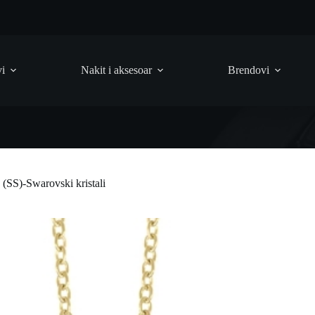
vi
Nakit i aksesoar
Brendovi
SS)-Swarovski kristali