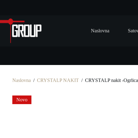
Preskoči
na
Naslovna
Sato
Naslovna
/
CRYSTALP NAKIT
/
CRYSTALP nakit -Ogrlica (
Novo