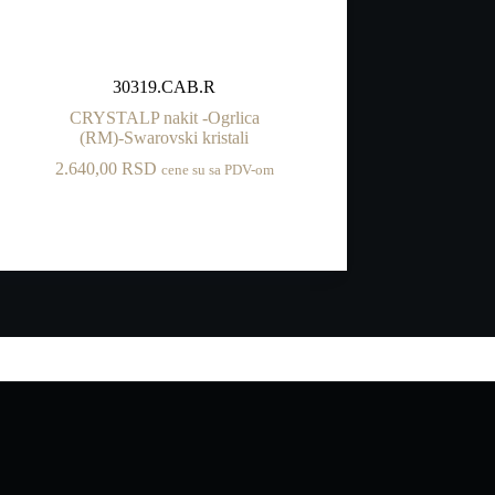
30319.CAB.R
CRYSTALP nakit -Ogrlica
(RM)-Swarovski kristali
2.640,00
RSD
cene su sa PDV-om