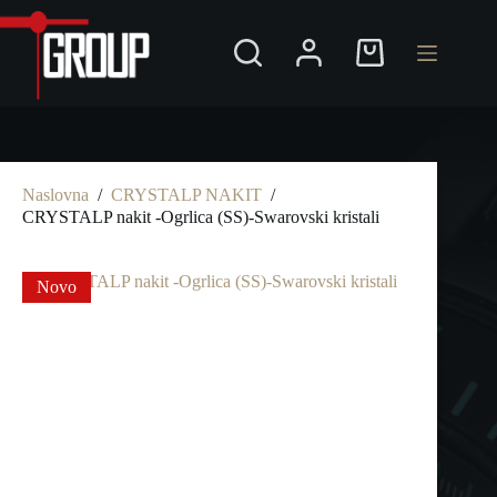
Preskoči
na
Shopping
cart
Naslovna
/
CRYSTALP NAKIT
/
CRYSTALP nakit -Ogrlica (SS)-Swarovski kristali
Novo