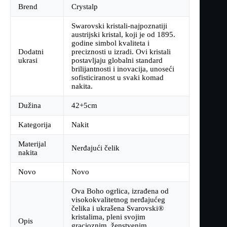
Brend
Crystalp
Swarovski kristali-najpoznatiji
austrijski kristal, koji je od 1895.
godine simbol kvaliteta i
Dodatni
preciznosti u izradi. Ovi kristali
ukrasi
postavljaju globalni standard
brilijantnosti i inovacija, unoseći
sofisticiranost u svaki komad
nakita.
Dužina
42+5cm
Kategorija
Nakit
Materijal
Nerđajući čelik
nakita
Novo
Novo
Ova Boho ogrlica, izrađena od
visokokvalitetnog nerđajućeg
čelika i ukrašena Svarovski®
kristalima, pleni svojim
Opis
gracioznim, ženstvenim