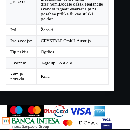
proizvoda
dizajnom.Dodaje dašak elegancije
svakom izgledu-savršena je za
posebne prilike ili kao stilski
poklon.
Pol
Ženski
Proizvodjac
CRYSTALP GmbH,Austrija
Tip nakita
Ogrlica
Uvoznik
T-group Co.d.o.o
Zemlja
Kina
porekla