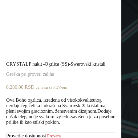
CRYSTALP nakit -Ogrlica (SS)-Swarovski kristali
Greška pri proveri zaliha
8.280,00
RSD
cene su sa PDV-om
Ova Boho ogrlica, izrađena od visokokvalitetnog
nerđajućeg čelika i ukrašena Svarovski® kristalima,
pleni svojim gracioznim, ženstvenim dizajnom.Dodaje
dašak elegancije svakom izgledu-savršena je za posebne
prilike ili kao stilski poklon.
Proverite dostupnost
Provera