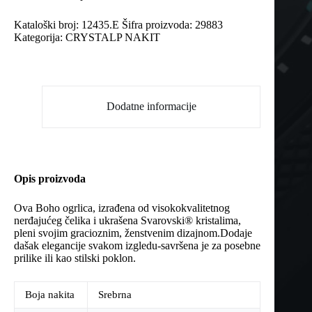
Kataloški broj:
12435.E
Šifra proizvoda:
29883
Kategorija:
CRYSTALP NAKIT
Dodatne informacije
Opis proizvoda
Ova Boho ogrlica, izrađena od visokokvalitetnog
nerđajućeg čelika i ukrašena Svarovski® kristalima,
pleni svojim gracioznim, ženstvenim dizajnom.Dodaje
dašak elegancije svakom izgledu-savršena je za posebne
prilike ili kao stilski poklon.
Boja nakita
Srebrna