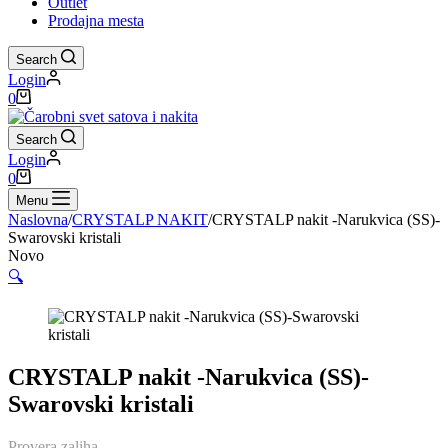
Outlet
Prodajna mesta
Search
Login
Shopping
0
cart
Search
Login
Shopping
0
cart
Menu
Naslovna
/
CRYSTALP NAKIT
/
CRYSTALP nakit -Narukvica (SS)-
Swarovski kristali
Novo
🔍
CRYSTALP nakit -Narukvica (SS)-
Swarovski kristali
Provera zaliha...