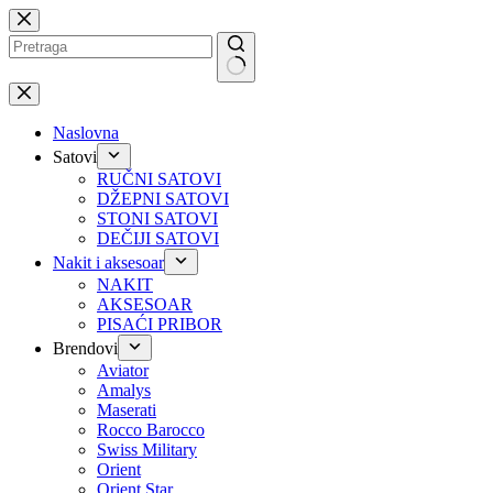
Preskoči
na
No
results
Naslovna
Satovi
RUČNI SATOVI
DŽEPNI SATOVI
STONI SATOVI
DEČIJI SATOVI
Nakit i aksesoar
NAKIT
AKSESOAR
PISAĆI PRIBOR
Brendovi
Aviator
Amalys
Maserati
Rocco Barocco
Swiss Military
Orient
Orient Star