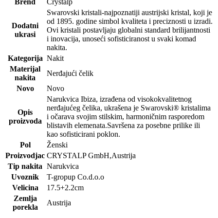
Brend
Crystalp
Swarovski kristali-najpoznatiji austrijski kristal, koji je
od 1895. godine simbol kvaliteta i preciznosti u izradi.
Dodatni
Ovi kristali postavljaju globalni standard brilijantnosti
ukrasi
i inovacija, unoseći sofisticiranost u svaki komad
nakita.
Kategorija
Nakit
Materijal
Nerđajući čelik
nakita
Novo
Novo
Narukvica Ibiza, izrađena od visokokvalitetnog
nerđajućeg čelika, ukrašena je Swarovski® kristalima
Opis
i očarava svojim stilskim, harmoničnim rasporedom
proizvoda
blistavih elemenata.Savršena za posebne prilike ili
kao sofisticirani poklon.
Pol
Ženski
Proizvodjac
CRYSTALP GmbH,Austrija
Tip nakita
Narukvica
Uvoznik
T-gropup Co.d.o.o
Velicina
17.5+2.2cm
Zemlja
Austrija
porekla