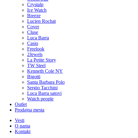
Crystalp
Ice Watch
Breeze
Lucien Rochat
Cover
Cluse
Luca Barra
Casio
Freelook
2Jewels
La Petite Story
TW Steel
Kenneth Cole NY
Bigotti
Santa Barbara Polo
Sergio Tacchini
Luca Barra satovi
Watch people
Outlet
Prodajna mesta
Vesti
O nama
Kontakt