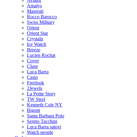
Aviator
Amalys
Maserati
Rocco Barocco
Swiss Military
Orient
Orient Star
Crystalp
Ice Watch
Breeze
Lucien Rochat
Cover
Cluse
Luca Barra
Casio
Freelook
2Jewels
La Petite Story
TW Steel
Kenneth Cole NY
Bigotti
Santa Barbara Polo
Sergio Tacchini
Luca Barra satovi
Watch people