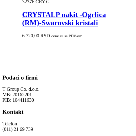
32376.CRY.G
CRYSTALP nakit -Ogrlica
(RM)-Swarovski kristali
6.720,00
RSD
cene su sa PDV-om
Podaci o firmi
T Group Co. d.o.o.
MB: 20162201
PIB: 104411630
Kontakt
Telefon
(011) 21 69 739