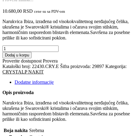
10.680,00
RSD
cene su sa PDV-om
Narukvica Ibiza, izrađena od visokokvalitetnog nerđajućeg čelika,
ukrašena je Swarovski® kristalima i očarava svojim stilskim,
harmoničnim rasporedom blistavih elemenata.Savršena za posebne
prilike ili kao sofisticirani poklon.
CRYSTALP
nakit
Dodaj u korpu
-
Proverite dostupnost
Provera
Narukvica
Kataloški broj:
22430.CRY.E
Šifra proizvoda:
29897
Kategorija:
(SS)-
CRYSTALP NAKIT
Swarovski
kristali
Dodatne informacije
količina
Opis proizvoda
Narukvica Ibiza, izrađena od visokokvalitetnog nerđajućeg čelika,
ukrašena je Swarovski® kristalima i očarava svojim stilskim,
harmoničnim rasporedom blistavih elemenata.Savršena za posebne
prilike ili kao sofisticirani poklon.
Boja nakita
Srebrna