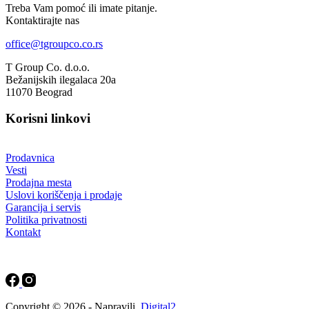
Treba Vam pomoć ili imate pitanje.
Kontaktirajte nas
office@tgroupco.co.rs
T Group Co. d.o.o.
Bežanijskih ilegalaca 20a
11070 Beograd
Korisni linkovi
Prodavnica
Vesti
Prodajna mesta
Uslovi koriščenja i prodaje
Garancija i servis
Politika privatnosti
Kontakt
Copyright © 2026 - Napravili
Digital2