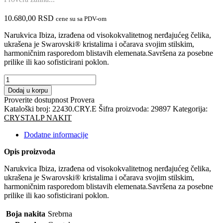
10.680,00
RSD
cene su sa PDV-om
Narukvica Ibiza, izrađena od visokokvalitetnog nerđajućeg čelika,
ukrašena je Swarovski® kristalima i očarava svojim stilskim,
harmoničnim rasporedom blistavih elemenata.Savršena za posebne
prilike ili kao sofisticirani poklon.
CRYSTALP
nakit
Dodaj u korpu
-
Proverite dostupnost
Provera
Narukvica
Kataloški broj:
22430.CRY.E
Šifra proizvoda:
29897
Kategorija:
(SS)-
CRYSTALP NAKIT
Swarovski
kristali
Dodatne informacije
količina
Opis proizvoda
Narukvica Ibiza, izrađena od visokokvalitetnog nerđajućeg čelika,
ukrašena je Swarovski® kristalima i očarava svojim stilskim,
harmoničnim rasporedom blistavih elemenata.Savršena za posebne
prilike ili kao sofisticirani poklon.
Boja nakita
Srebrna