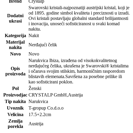
Brend
Crystalp
Swarovski kristali-najpoznatiji austrijski kristal, koji je
od 1895. godine simbol kvaliteta i preciznosti u izradi.
Dodatni
Ovi kristali postavljaju globalni standard brilijantnosti
ukrasi
i inovacija, unoseći sofisticiranost u svaki komad
nakita.
Kategorija
Nakit
Materijal
Nerđajući čelik
nakita
Novo
Novo
Narukvica Ibiza, izrađena od visokokvalitetnog
nerđajućeg čelika, ukrašena je Swarovski® kristalima
Opis
i očarava svojim stilskim, harmoničnim rasporedom
proizvoda
blistavih elemenata.Savršena za posebne prilike ili
kao sofisticirani poklon.
Pol
Ženski
Proizvodjac
CRYSTALP GmbH,Austrija
Tip nakita
Narukvica
Uvoznik
T-gropup Co.d.o.o
Velicina
17.5+2.2cm
Zemlja
Austrija
porekla