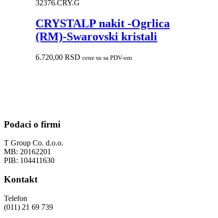
32376.CRY.G
CRYSTALP nakit -Ogrlica
(RM)-Swarovski kristali
6.720,00
RSD
cene su sa PDV-om
Podaci o firmi
T Group Co. d.o.o.
MB: 20162201
PIB: 104411630
Kontakt
Telefon
(011) 21 69 739