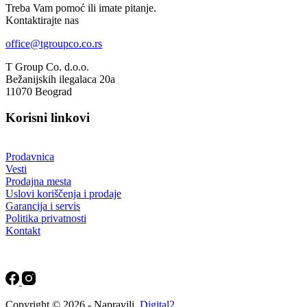
Treba Vam pomoć ili imate pitanje.
Kontaktirajte nas
office@tgroupco.co.rs
T Group Co. d.o.o.
Bežanijskih ilegalaca 20a
11070 Beograd
Korisni linkovi
Prodavnica
Vesti
Prodajna mesta
Uslovi koriščenja i prodaje
Garancija i servis
Politika privatnosti
Kontakt
Copyright © 2026 - Napravili
Digital2