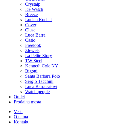
Crystalp
Ice Watch
Breeze
Lucien Rochat
Cover
Cluse
Luca Barra
Casio
Freelook
2Jewels
La Petite Story
TW Steel
Kenneth Cole NY
Bigotti
Santa Barbara Polo
Sergio Tacchini
Luca Barra satovi
Watch people
Outlet
Prodajna mesta
Vesti
O nama
Kontakt