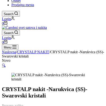
Outlet
Prodajna mesta
Search
Login
Shopping
0
cart
Search
Login
Shopping
0
cart
Menu
Naslovna
/
CRYSTALP NAKIT
/
CRYSTALP nakit -Narukvica (SS)-
Swarovski kristali
Novo
🔍
CRYSTALP nakit -Narukvica (SS)-
Swarovski kristali
Provera zaliha...