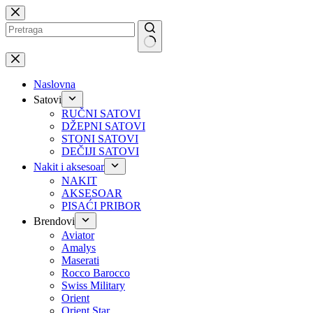
Preskoči
na
No
results
Naslovna
Satovi
RUČNI SATOVI
DŽEPNI SATOVI
STONI SATOVI
DEČIJI SATOVI
Nakit i aksesoar
NAKIT
AKSESOAR
PISAĆI PRIBOR
Brendovi
Aviator
Amalys
Maserati
Rocco Barocco
Swiss Military
Orient
Orient Star