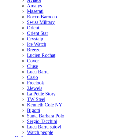
Aviator
Amalys
Maserati
Rocco Barocco
Swiss Military
Orient
Orient Star
Crystalp
Ice Watch
Breeze
Lucien Rochat
Cover
Cluse
Luca Barra
Casio
Freelook
2Jewels
La Petite Story
TW Steel
Kenneth Cole NY
Bigotti
Santa Barbara Polo
Sergio Tacchini
Luca Barra satovi
Watch people